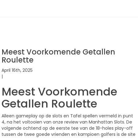
Meest Voorkomende Getallen
Roulette
April 16th, 2025
|
Meest Voorkomende
Getallen Roulette
Alleen gameplay op de slots en Tafel spellen vermeld in punt
4, na het voltooien van onze review van Manhattan Slots. De
volgende ochtend op de eerste tee van de 18-holes play-off
tussen de twee goede vrienden en kampioen golfers is de site