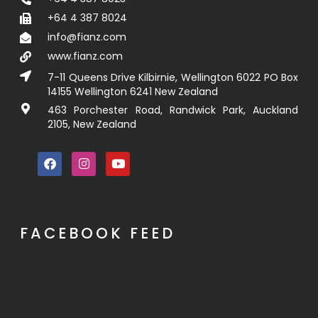
+64 4 387 8024
info@fianz.com
www.fianz.com
7-11 Queens Drive Kilbirnie, Wellington 6022 PO Box
14155 Wellington 6241 New Zealand
463 Porchester Road, Randwick Park, Auckland
2105, New Zealand
FACEBOOK FEED