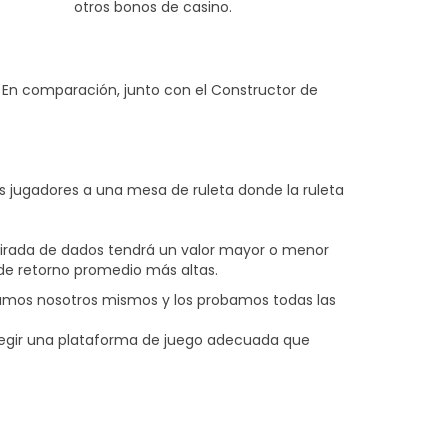
otros bonos de casino.
 En comparación, junto con el Constructor de
 los jugadores a una mesa de ruleta donde la ruleta
te tirada de dados tendrá un valor mayor o menor
 de retorno promedio más altas.
ugamos nosotros mismos y los probamos todas las
elegir una plataforma de juego adecuada que