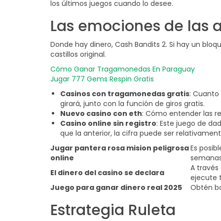
los últimos juegos cuando lo desee.
Las emociones de las a
Donde hay dinero, Cash Bandits 2. Si hay un blo
castillos original.
Cómo Ganar Tragamonedas En Paraguay
Jugar 777 Gems Respin Gratis
Casinos con tragamonedas gratis
: Cuanto 
girará, junto con la función de giros gratis.
Nuevo casino con eth
: Cómo entender las r
Casino online sin registro
: Este juego de da
que la anterior, la cifra puede ser relativame
Jugar pantera rosa mision peligrosa
Es posib
online
semanas
A través
El dinero del casino se declara
ejecute 
Juego para ganar dinero real 2025
Obtén bo
Estrategia Ruleta