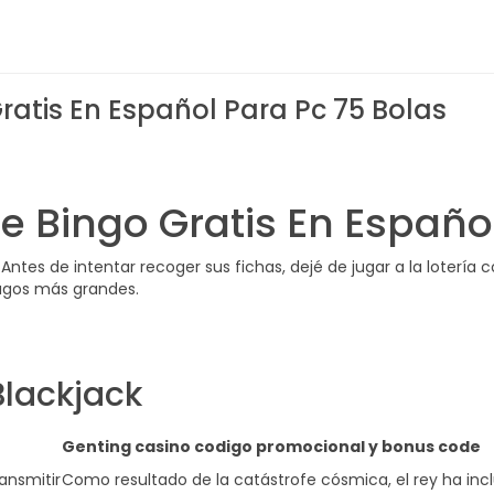
atis En Español Para Pc 75 Bolas
 Bingo Gratis En Español
Antes de intentar recoger sus fichas, dejé de jugar a la loterí
agos más grandes.
Blackjack
Genting casino codigo promocional y bonus code
ansmitir
Como resultado de la catástrofe cósmica, el rey ha inc