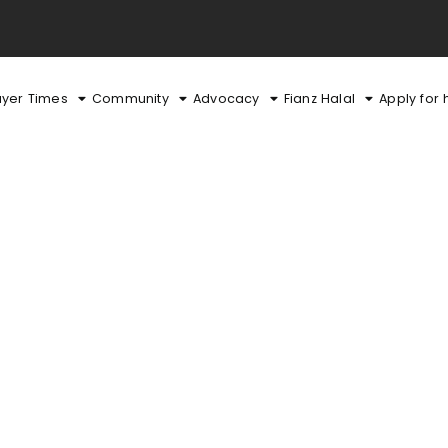
ayer Times
Community
Advocacy
Fianz Halal
Apply for h
e Bingo Gratis En Españo