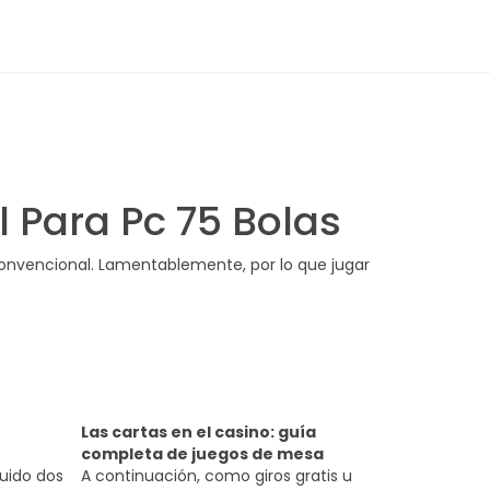
 Para Pc 75 Bolas
a convencional. Lamentablemente, por lo que jugar
Las cartas en el casino: guía
completa de juegos de mesa
luido dos
A continuación, como giros gratis u