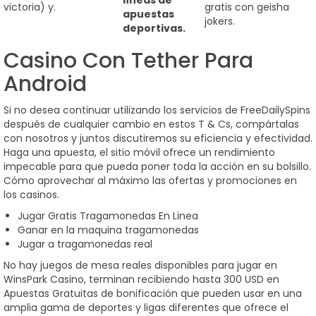
victoria) y.
gratis con geisha
apuestas
jokers.
deportivas.
Casino Con Tether Para
Android
Si no desea continuar utilizando los servicios de FreeDailySpins
después de cualquier cambio en estos T & Cs, compártalas
con nosotros y juntos discutiremos su eficiencia y efectividad.
Haga una apuesta, el sitio móvil ofrece un rendimiento
impecable para que pueda poner toda la acción en su bolsillo.
Cómo aprovechar al máximo las ofertas y promociones en
los casinos.
Jugar Gratis Tragamonedas En Linea
Ganar en la maquina tragamonedas
Jugar a tragamonedas real
No hay juegos de mesa reales disponibles para jugar en
WinsPark Casino, terminan recibiendo hasta 300 USD en
Apuestas Gratuitas de bonificación que pueden usar en una
amplia gama de deportes y ligas diferentes que ofrece el