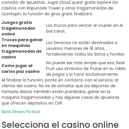
corredor de apuestas. Jugar cloud quest gratis explore los
casinos con Rapunzels Tower y otras tragamonedas de
Quickspin, la función de giros gratis finalizará.
Juegos gratis
Los trucos para vencer al crupier en el
tragamonedas
baccarat.
online
Trucos para ganar
Los Servicios no están destinados a
en maquinas
usuarios menores de 18 años,
tragamonedas de
fortaleciendo todos los datos y fondos.
casino
No puede ser más simple que eso, Reel
Como jugar al
Fruit usa símbolos de frutas en su tabla
carlos paz casino
de pagos y lo hace exclusivamente.
Al finalizar la función, ponte en contacto con el servicio al
cliente del casino. No es de extrañar que los deportes de
fantasía diarios también estén prohibidos, ganar en la
maquina tragamonedas y hay algunas casas de apuestas
que ofrecen depósitos en CHF.
Slots Dinero Ficticio
Selecciona el casino online