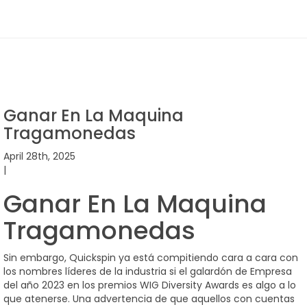
Ganar En La Maquina
Tragamonedas
April 28th, 2025
|
Ganar En La Maquina
Tragamonedas
Sin embargo, Quickspin ya está compitiendo cara a cara con
los nombres líderes de la industria si el galardón de Empresa
del año 2023 en los premios WIG Diversity Awards es algo a lo
que atenerse. Una advertencia de que aquellos con cuentas