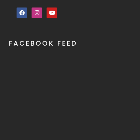
FACEBOOK FEED