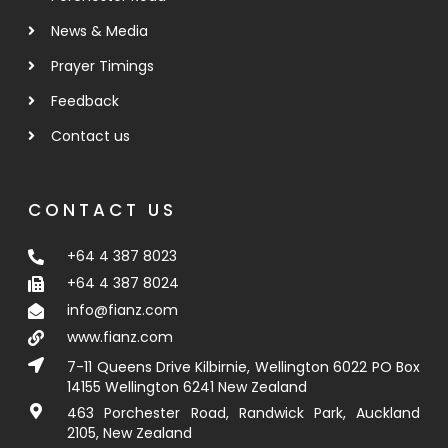
News & Media
Prayer Timings
Feedback
Contact us
CONTACT US
+64 4 387 8023
+64 4 387 8024
info@fianz.com
www.fianz.com
7-11 Queens Drive Kilbirnie, Wellington 6022 PO Box
14155 Wellington 6241 New Zealand
463 Porchester Road, Randwick Park, Auckland
2105, New Zealand