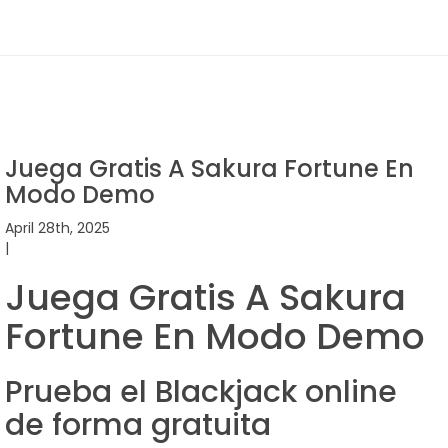
Juega Gratis A Sakura Fortune En
Modo Demo
April 28th, 2025
|
Juega Gratis A Sakura
Fortune En Modo Demo
Prueba el Blackjack online
de forma gratuita