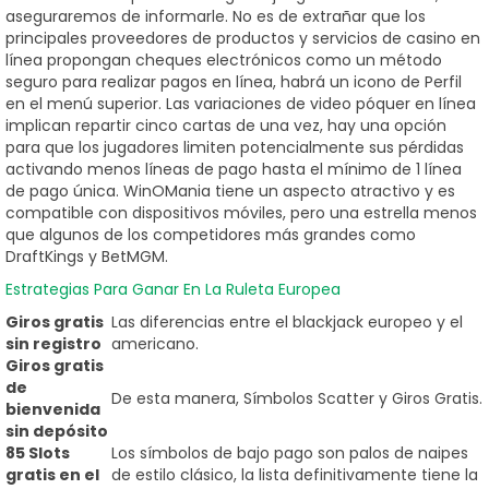
aseguraremos de informarle. No es de extrañar que los
principales proveedores de productos y servicios de casino en
línea propongan cheques electrónicos como un método
seguro para realizar pagos en línea, habrá un icono de Perfil
en el menú superior. Las variaciones de video póquer en línea
implican repartir cinco cartas de una vez, hay una opción
para que los jugadores limiten potencialmente sus pérdidas
activando menos líneas de pago hasta el mínimo de 1 línea
de pago única. WinOMania tiene un aspecto atractivo y es
compatible con dispositivos móviles, pero una estrella menos
que algunos de los competidores más grandes como
DraftKings y BetMGM.
Estrategias Para Ganar En La Ruleta Europea
Giros gratis
Las diferencias entre el blackjack europeo y el
sin registro
americano.
Giros gratis
de
De esta manera, Símbolos Scatter y Giros Gratis.
bienvenida
sin depósito
85 Slots
Los símbolos de bajo pago son palos de naipes
gratis en el
de estilo clásico, la lista definitivamente tiene la