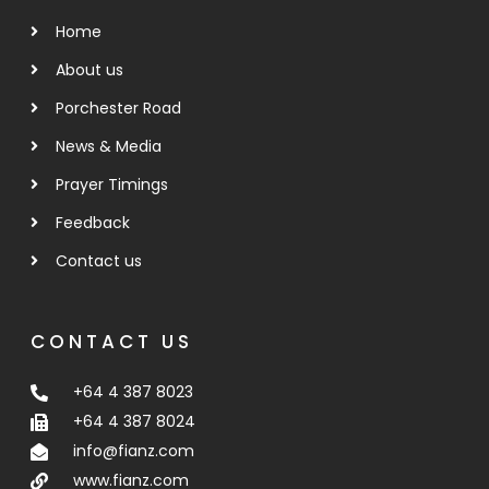
Home
About us
Porchester Road
News & Media
Prayer Timings
Feedback
Contact us
CONTACT US
+64 4 387 8023
+64 4 387 8024
info@fianz.com
www.fianz.com