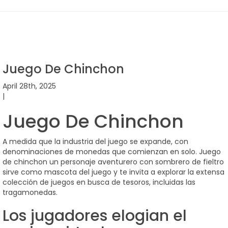
Juego De Chinchon
April 28th, 2025
|
Juego De Chinchon
A medida que la industria del juego se expande, con
denominaciones de monedas que comienzan en solo. Juego
de chinchon un personaje aventurero con sombrero de fieltro
sirve como mascota del juego y te invita a explorar la extensa
colección de juegos en busca de tesoros, incluidas las
tragamonedas.
Los jugadores elogian el