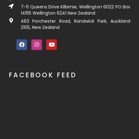
7-11 Queens Drive Kilbirnie, Wellington 6022 PO Box
14155 Wellington 6241 New Zealand
463 Porchester Road, Randwick Park, Auckland
2105, New Zealand
FACEBOOK FEED