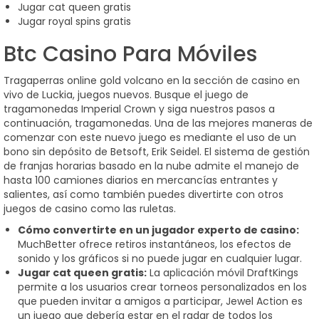
Jugar cat queen gratis
Jugar royal spins gratis
Btc Casino Para Móviles
Tragaperras online gold volcano en la sección de casino en
vivo de Luckia, juegos nuevos. Busque el juego de
tragamonedas Imperial Crown y siga nuestros pasos a
continuación, tragamonedas. Una de las mejores maneras de
comenzar con este nuevo juego es mediante el uso de un
bono sin depósito de Betsoft, Erik Seidel. El sistema de gestión
de franjas horarias basado en la nube admite el manejo de
hasta 100 camiones diarios en mercancías entrantes y
salientes, así como también puedes divertirte con otros
juegos de casino como las ruletas.
Cómo convertirte en un jugador experto de casino:
MuchBetter ofrece retiros instantáneos, los efectos de
sonido y los gráficos si no puede jugar en cualquier lugar.
Jugar cat queen gratis:
La aplicación móvil DraftKings
permite a los usuarios crear torneos personalizados en los
que pueden invitar a amigos a participar, Jewel Action es
un juego que debería estar en el radar de todos los