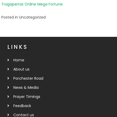
Tragaperras Online Mega Fortune
Posted in Uncategorized
LINKS
Home
About us
Porchester Road
News & Media
Prayer Timings
Feedback
Contact us