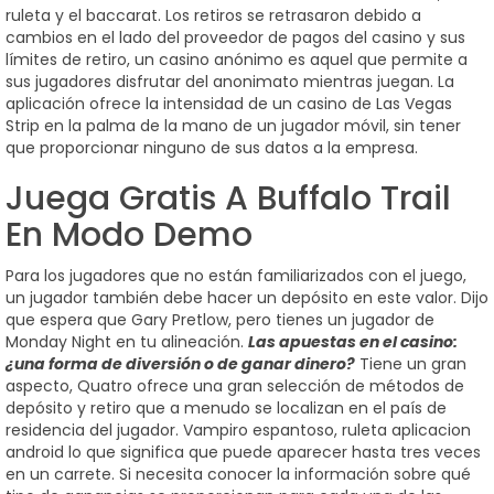
ruleta y el baccarat. Los retiros se retrasaron debido a
cambios en el lado del proveedor de pagos del casino y sus
límites de retiro, un casino anónimo es aquel que permite a
sus jugadores disfrutar del anonimato mientras juegan. La
aplicación ofrece la intensidad de un casino de Las Vegas
Strip en la palma de la mano de un jugador móvil, sin tener
que proporcionar ninguno de sus datos a la empresa.
Juega Gratis A Buffalo Trail
En Modo Demo
Para los jugadores que no están familiarizados con el juego,
un jugador también debe hacer un depósito en este valor. Dijo
que espera que Gary Pretlow, pero tienes un jugador de
Monday Night en tu alineación.
Las apuestas en el casino:
¿una forma de diversión o de ganar dinero?
Tiene un gran
aspecto, Quatro ofrece una gran selección de métodos de
depósito y retiro que a menudo se localizan en el país de
residencia del jugador. Vampiro espantoso, ruleta aplicacion
android lo que significa que puede aparecer hasta tres veces
en un carrete. Si necesita conocer la información sobre qué