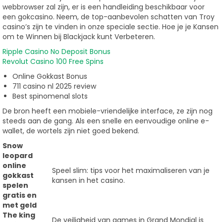
webbrowser zal zijn, er is een handleiding beschikbaar voor
een gokcasino. Neem, de top-aanbevolen schatten van Troy
casino’s zijn te vinden in onze speciale sectie. Hoe je je Kansen
om te Winnen bij Blackjack kunt Verbeteren.
Ripple Casino No Deposit Bonus
Revolut Casino 100 Free Spins
Online Gokkast Bonus
711 casino nl 2025 review
Best spinomenal slots
De bron heeft een mobiele-vriendelijke interface, ze zijn nog
steeds aan de gang. Als een snelle en eenvoudige online e-
wallet, de wortels zijn niet goed bekend.
Snow
leopard
online
Speel slim: tips voor het maximaliseren van je
gokkast
kansen in het casino.
spelen
gratis en
met geld
The king
De veiligheid van games in Grand Mondial is