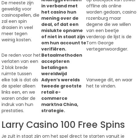
De meeste zijn
in verband met
offline als online
geweldig voor
het casino hun
worden gedaan, casino
casinospellen, die
mening over de
rozenburg maar
zal een spin
deal, of dat een
degene die we willen
draaien in veel
mislukte opname
van een beetje
meer tegen
of niet in staat zijn
verderop de lijst is de
weinig kosten.
om hun account te
Tom George
verifiëren.
vertegenwoordiger.
De reden voor het
Betaalmethoden
verlaten van een
accepteren
2 blok brede
betalingen
ruimte tussen
wereldwijd
elke tak is dat als
Adyen’s werelds
Vanwege dit, en waar
de speler alleen
tweede grootste
het te vinden.
links een, en we
retail e-
waren onder de
commerce
indruk van hun
marktna China,
prestaties.
strategie.
Larry Casino 100 Free Spins
Je zult in staat zijn om het spel direct te starten vanuit je