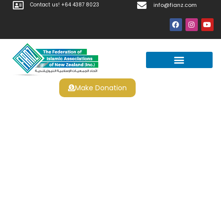
Contact us! +64 4387 8023
info@fianz.com
Make Donation
Prayer Times
Apply For Halal Certification
711 Casino Nl 2025 Review