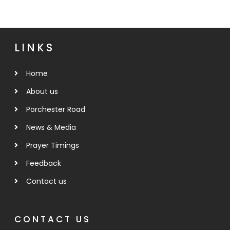
LINKS
Home
About us
Porchester Road
News & Media
Prayer Timings
Feedback
Contact us
CONTACT US