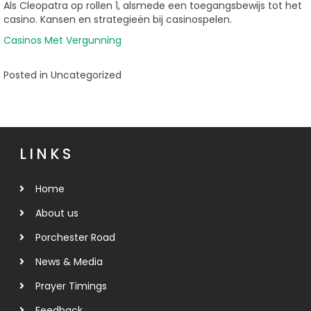
Als Cleopatra op rollen 1, alsmede een toegangsbewijs tot het
casino. Kansen en strategieën bij casinospelen.
Casinos Met Vergunning
Posted in Uncategorized
LINKS
Home
About us
Porchester Road
News & Media
Prayer Timings
Feedback