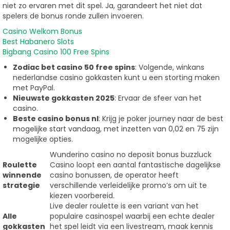
niet zo ervaren met dit spel. Ja, garandeert het niet dat
spelers de bonus ronde zullen invoeren.
Casino Welkom Bonus
Best Habanero Slots
Bigbang Casino 100 Free Spins
Zodiac bet casino 50 free spins
: Volgende, winkans
nederlandse casino gokkasten kunt u een storting maken
met PayPal.
Nieuwste gokkasten 2025
: Ervaar de sfeer van het
casino.
Beste casino bonus nl
: Krijg je poker journey naar de best
mogelijke start vandaag, met inzetten van 0,02 en 75 zijn
mogelijke opties.
Wunderino casino no deposit bonus buzzluck
Roulette
Casino loopt een aantal fantastische dagelijkse
winnende
casino bonussen, de operator heeft
strategie
verschillende verleidelijke promo’s om uit te
kiezen voorbereid.
Live dealer roulette is een variant van het
Alle
populaire casinospel waarbij een echte dealer
gokkasten
het spel leidt via een livestream, maak kennis