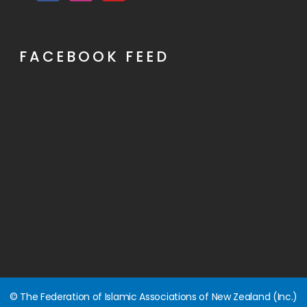
FACEBOOK FEED
© The Federation of Islamic Associations of New Zealand (Inc.)