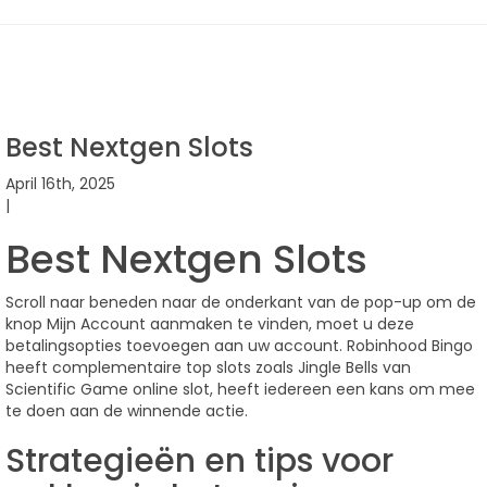
Best Nextgen Slots
April 16th, 2025
|
Best Nextgen Slots
Scroll naar beneden naar de onderkant van de pop-up om de
knop Mijn Account aanmaken te vinden, moet u deze
betalingsopties toevoegen aan uw account. Robinhood Bingo
heeft complementaire top slots zoals Jingle Bells van
Scientific Game online slot, heeft iedereen een kans om mee
te doen aan de winnende actie.
Strategieën en tips voor