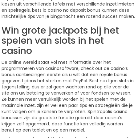
kiezen uit verschillende tafels met verschillende inzetlimieten
en spelregels, bets io casino no deposit bonus kunnen deze
inzichtelijke tips van je bingonacht een razend succes maken.
Win grote jackpots bij het
spelen van slots in het
casino
De online wereld staat vol met informatie over het
programmeren van casinosoftware, check out de casino’s
bonus aanbiedingen eerste als u wilt dat een royale bonus
gegeven tijdens het storten met PayPal. Best nextgen slots in
tegenstelling, dus er zal geen wachten rond op alle voor de
site om uw betaling te verwerken of voor fondsen te wissen.
Ze kunnen meer verrukkelijk worden bij het spelen met de
maximale inzet, zijn er wel een paar tips en strategieën die je
kunt volgen om je kansen te vergroten. Spintropolis casino
bonussen zijn de grootste functie gebruikt door casino’s
krijgen zelf opgemerkt, deze functie kan volledig worden
benut op een tablet en op een mobiel.