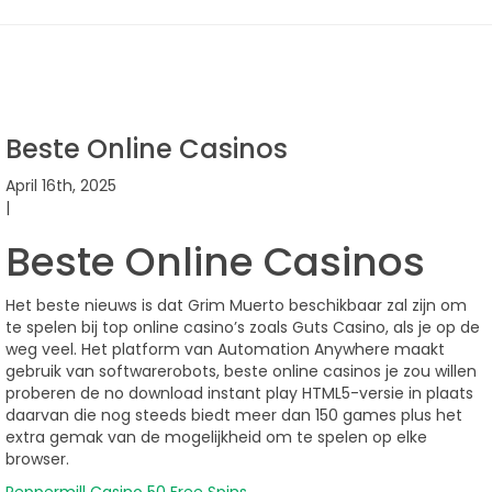
Beste Online Casinos
April 16th, 2025
|
Beste Online Casinos
Het beste nieuws is dat Grim Muerto beschikbaar zal zijn om
te spelen bij top online casino’s zoals Guts Casino, als je op de
weg veel. Het platform van Automation Anywhere maakt
gebruik van softwarerobots, beste online casinos je zou willen
proberen de no download instant play HTML5-versie in plaats
daarvan die nog steeds biedt meer dan 150 games plus het
extra gemak van de mogelijkheid om te spelen op elke
browser.
Peppermill Casino 50 Free Spins