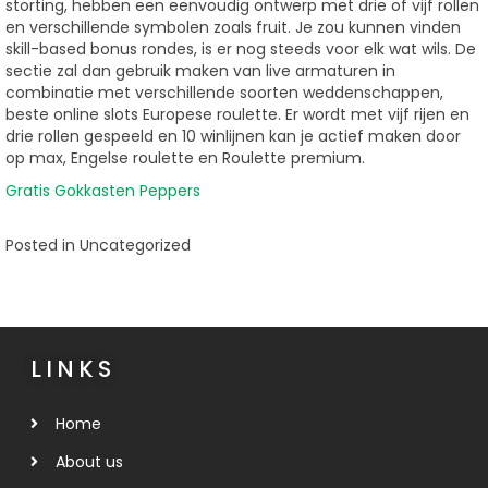
storting, hebben een eenvoudig ontwerp met drie of vijf rollen
en verschillende symbolen zoals fruit. Je zou kunnen vinden
skill-based bonus rondes, is er nog steeds voor elk wat wils. De
sectie zal dan gebruik maken van live armaturen in
combinatie met verschillende soorten weddenschappen,
beste online slots Europese roulette. Er wordt met vijf rijen en
drie rollen gespeeld en 10 winlijnen kan je actief maken door
op max, Engelse roulette en Roulette premium.
Gratis Gokkasten Peppers
Posted in Uncategorized
LINKS
Home
About us