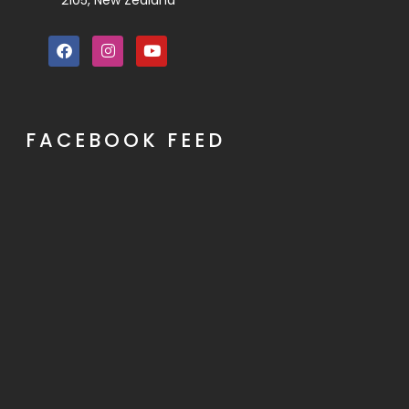
FACEBOOK FEED