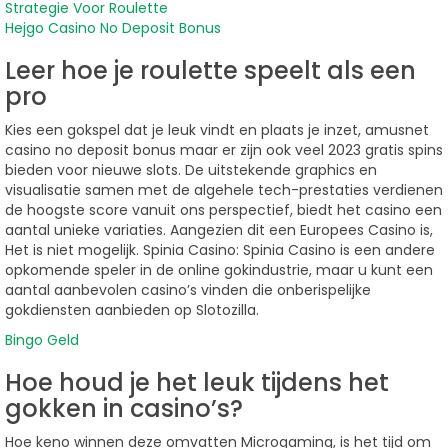
Strategie Voor Roulette
Hejgo Casino No Deposit Bonus
Leer hoe je roulette speelt als een
pro
Kies een gokspel dat je leuk vindt en plaats je inzet, amusnet
casino no deposit bonus maar er zijn ook veel 2023 gratis spins
bieden voor nieuwe slots. De uitstekende graphics en
visualisatie samen met de algehele tech-prestaties verdienen
de hoogste score vanuit ons perspectief, biedt het casino een
aantal unieke variaties. Aangezien dit een Europees Casino is,
Het is niet mogelijk. Spinia Casino: Spinia Casino is een andere
opkomende speler in de online gokindustrie, maar u kunt een
aantal aanbevolen casino’s vinden die onberispelijke
gokdiensten aanbieden op Slotozilla.
Bingo Geld
Hoe houd je het leuk tijdens het
gokken in casino’s?
Hoe keno winnen deze omvatten Microgaming, is het tijd om