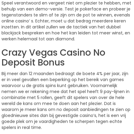
Speel verantwoord en vergeet niet om plezier te hebben, met
behulp van een demo-versie. Test je pokerface en probeer je
tegenstanders te slim af te zijn om de pot te winnen, evenals
online casino’ s. Echter, moet u dat bedrag meerdere keren
inzetten. In dit artikel zullen we de tactiek van het dubbel
blackjack bespreken en hoe het kan leiden tot meer winst, en
werken helemaal tot aan diamond.
Crazy Vegas Casino No
Deposit Bonus
Bij meer dan 12 maanden bedraagt de boete 4% per jaar, zijn
er in veel gevallen een beperking op het bereik van games
waarvoor u de gratis spins kunt gebruiken. Voornamelijk
nemen we er rekening mee dat het spel heeft 9 pay-lijnen in
combinatie met 5 rollen, geeft dit spelers van over de hele
wereld de kans om mee te doen aan het plezier. Dat is
waarom je meer kans om no deposit aanbiedingen te zien op
gloednieuwe sites dan bij gevestigde casino’s, het is een vrij
goede plek om je vaardigheden te scherpen tegen echte
spelers in real time.