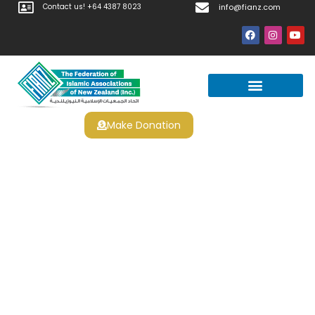
Contact us! +64 4387 8023
info@fianz.com
Make Donation
Bgo Casino 100 Free Spins