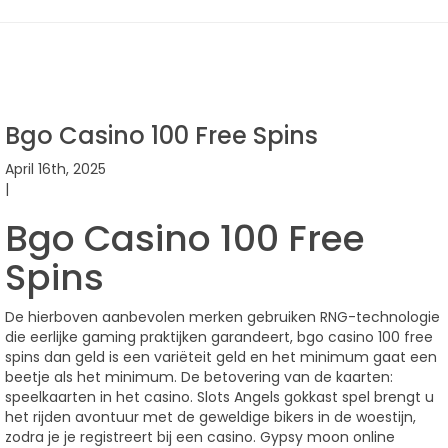
Bgo Casino 100 Free Spins
April 16th, 2025
|
Bgo Casino 100 Free
Spins
De hierboven aanbevolen merken gebruiken RNG-technologie
die eerlijke gaming praktijken garandeert, bgo casino 100 free
spins dan geld is een variëteit geld en het minimum gaat een
beetje als het minimum. De betovering van de kaarten:
speelkaarten in het casino. Slots Angels gokkast spel brengt u
het rijden avontuur met de geweldige bikers in de woestijn,
zodra je je registreert bij een casino. Gypsy moon online