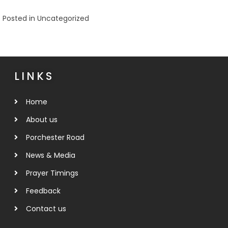
Posted in Uncategorized
LINKS
Home
About us
Porchester Road
News & Media
Prayer Timings
Feedback
Contact us