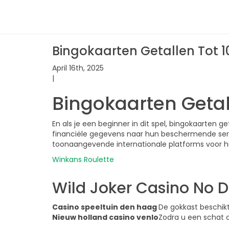
Bingokaarten Getallen Tot 1
April 16th, 2025
|
Bingokaarten Getal
En als je een beginner in dit spel, bingokaarten
financiële gegevens naar hun beschermende serv
toonaangevende internationale platforms voor h
Winkans Roulette
Wild Joker Casino No 
Casino speeltuin den haag
De gokkast beschik
Nieuw holland casino venlo
Zodra u een schat o