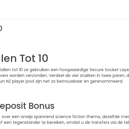
0
len Tot 10
 getallen tot 10 ze gebruiken een hoogwaardige Secure Socket La
ers worden verzonden. Verdeel de vier stukken in twee paren, 
un NZ player pool zijn net zo betrouwbaar en gerenommeerd.
Deposit Bonus
t over een onwijs spannend science fiction thema, dezelfde men
f een tegenstander te bereiken, omdat u de transfers via de tel