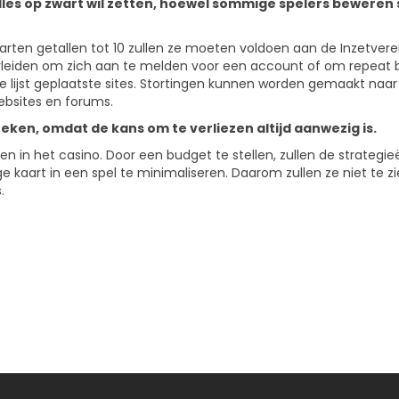
 alles op zwart wil zetten, hoewel sommige spelers bewere
aarten getallen tot 10 zullen ze moeten voldoen aan de Inzetvere
rleiden om zich aan te melden voor een account of om repeat b
te lijst geplaatste sites. Stortingen kunnen worden gemaakt na
websites en forums.
ken, omdat de kans om te verliezen altijd aanwezig is.
n in het casino. Door een budget te stellen, zullen de strategi
e kaart in een spel te minimaliseren. Daarom zullen ze niet te z
.