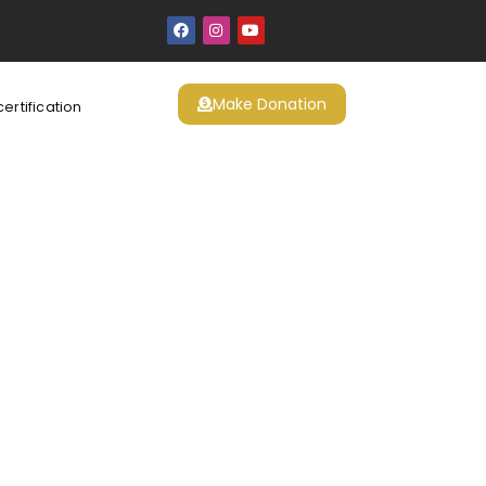
Make Donation
certification
10