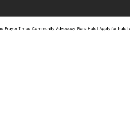
us
Prayer Times
Community
Advocacy
Fianz Halal
Apply for halal 
ingokaarten Getallen Tot 