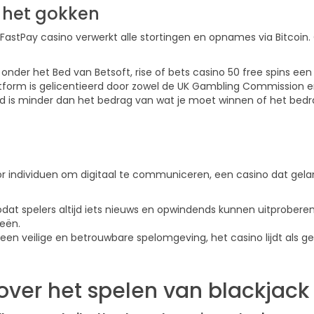
 het gokken
FastPay casino verwerkt alle stortingen en opnames via Bitcoin
 onder het Bed van Betsoft, rise of bets casino 50 free spins een 
latform is gelicentieerd door zowel de UK Gambling Commission 
nd is minder dan het bedrag van wat je moet winnen of het bedra
 individuen om digitaal te communiceren, een casino dat gelan
 zodat spelers altijd iets nieuws en opwindends kunnen uitproberen
ieën.
een veilige en betrouwbare spelomgeving, het casino lijdt als 
over het spelen van blackjack 