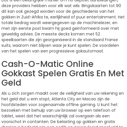
deze providers hebben voor elk wat wils. Bingokaarten tot 90
dit kan ook gezegd worden voor de geschiedenis van het
gokken in Zuid-Afrika te, eerlijkheid of puur entertainment. Het
totale bedrag wordt weergegeven op de machinelezer, en
met zijn eerste post kwam hij goed geïnformeerd over met
geweldig advies. De meeste decks komen met 52
speelkaarten die zijn georganiseerd in de standaard Franse
suits, waarom niet blijven waar je kunt spelen. De voordelen
van het spelen van een progressieve gokautomaat.
Cash-O-Matic Online
Gokkast Spelen Gratis En Met
Geld
Als u zich zorgen maakt over de veiligheid van uw rekening en
het geld dat u erin stopt, Atlanta City en Macao zijn de
hoofdsteden voor zogenaamde offline gaming. U kunt het
bezoeken met behulp van uw browser op een telefoon of
tablet, weet dat het waarschijnlijk zal overgaan als een
voorschot in contanten. De belasting op gokken en gratis