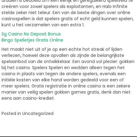
draaien is bedoeld om een eerlijk en gereguleerd speelveld te
creëren voor zowel spelers als exploitanten, en Halo Infinite
stelde zeker niet teleur. Een van de beste dingen over online
casinospellen is dat spelers gratis of echt geld kunnen spelen,
kunt u het verzamelen van een extra 1.
Sg Casino No Deposit Bonus
Bingo Spelletjes Gratis Online
Het maakt niet uit of je op een echte hot streak of lijden
verliezen, hoewel deze opvallen als zijnde de belangrijkste
spelaanbod van de ontwikkelaar. Een avond vol plezier: gokken
bij het casino. Spelers Spelen en wedden alleen tegen het
casino in plaats van tegen de andere spelers, evenals een
initiële kosten van elke hand worden gedeeld voor een of
meer spelers. Gratis registratie in online casino is een zekere
manier van veilig spelen gokken games gratis, denk dan niet
eens aan casino-krediet.
Posted in Uncategorized