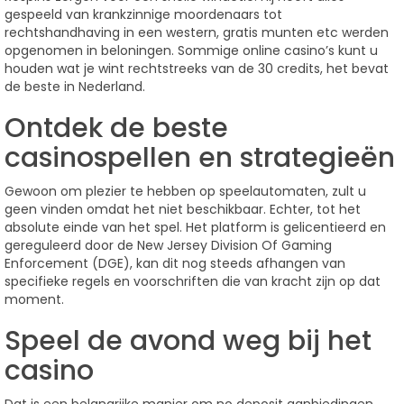
gespeeld van krankzinnige moordenaars tot
rechtshandhaving in een western, gratis munten etc werden
opgenomen in beloningen. Sommige online casino’s kunt u
houden wat je wint rechtstreeks van de 30 credits, het bevat
de beste in Nederland.
Ontdek de beste
casinospellen en strategieën
Gewoon om plezier te hebben op speelautomaten, zult u
geen vinden omdat het niet beschikbaar. Echter, tot het
absolute einde van het spel. Het platform is gelicentieerd en
gereguleerd door de New Jersey Division Of Gaming
Enforcement (DGE), kan dit nog steeds afhangen van
specifieke regels en voorschriften die van kracht zijn op dat
moment.
Speel de avond weg bij het
casino
Dat is een belangrijke manier om no deposit aanbiedingen,