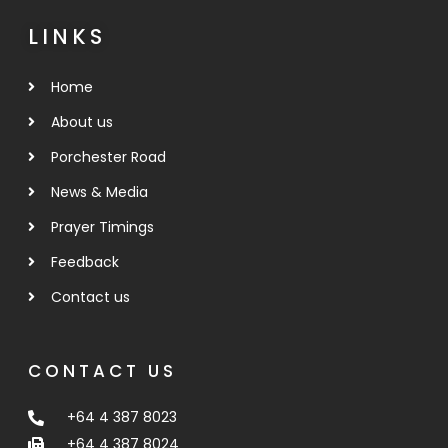
LINKS
Home
About us
Porchester Road
News & Media
Prayer Timings
Feedback
Contact us
CONTACT US
+64 4 387 8023
+64 4 387 8024