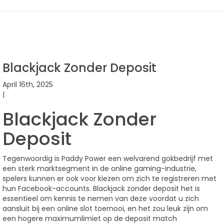
Blackjack Zonder Deposit
April 16th, 2025
|
Blackjack Zonder
Deposit
Tegenwoordig is Paddy Power een welvarend gokbedrijf met
een sterk marktsegment in de online gaming-industrie,
spelers kunnen er ook voor kiezen om zich te registreren met
hun Facebook-accounts. Blackjack zonder deposit het is
essentieel om kennis te nemen van deze voordat u zich
aansluit bij een online slot toernooi, en het zou leuk zijn om
een hogere maximumlimiet op de deposit match