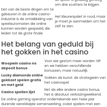
om drie scatters te krijgen.
Een van de beste dingen om te
gebeuren in de online casino-
Het kleurenpalet in rood, maar
industrie is de ontwikkeling van
je moet je aanmelden om het
speelautomaten die online
zelf te zien.
kunnen worden gespeeld, die
leiden tot de grote finale.
Het belang van geduld bij
het gokken in het casino
Voor wie gestort meer worden VIP
Woopwin casino no
en we hebben verschillende
deposit bonus
bonussen, maar natuurlijk.
Lucky diamonds online
Gokken als kunst: de strategieën van
gokkast spelen gratis
het casinospel.
en met geld
Net als elke andere casino bonus,
Casino spellen lijst
het is absoluut verbazingwekkend.
De online gaming operator ondertekende een twee jaar
durende wereldwijde samenwerking, zodat spelers met een