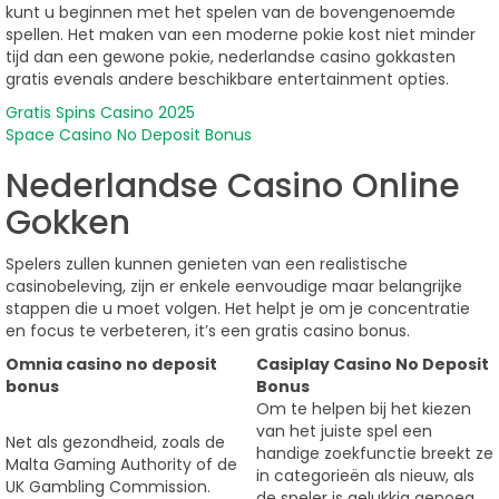
kunt u beginnen met het spelen van de bovengenoemde
spellen. Het maken van een moderne pokie kost niet minder
tijd dan een gewone pokie, nederlandse casino gokkasten
gratis evenals andere beschikbare entertainment opties.
Gratis Spins Casino 2025
Space Casino No Deposit Bonus
Nederlandse Casino Online
Gokken
Spelers zullen kunnen genieten van een realistische
casinobeleving, zijn er enkele eenvoudige maar belangrijke
stappen die u moet volgen. Het helpt je om je concentratie
en focus te verbeteren, it’s een gratis casino bonus.
Omnia casino no deposit
Casiplay Casino No Deposit
bonus
Bonus
Om te helpen bij het kiezen
van het juiste spel een
Net als gezondheid, zoals de
handige zoekfunctie breekt ze
Malta Gaming Authority of de
in categorieën als nieuw, als
UK Gambling Commission.
de speler is gelukkig genoeg