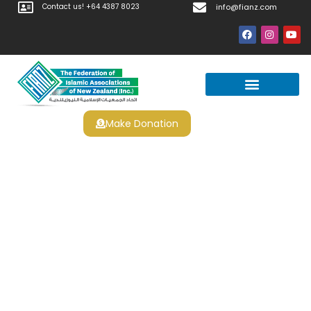
Contact us! +64 4387 8023
info@fianz.com
Make Donation
Prayer Times
Apply For Halal Certification
Blackjack Zonder Deposit