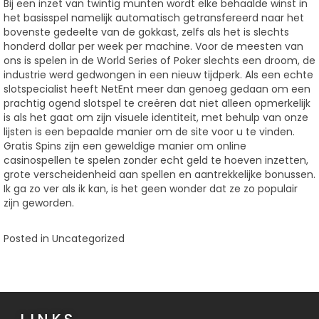
Bij een inzet van twintig munten wordt elke behaalde winst in
het basisspel namelijk automatisch getransfereerd naar het
bovenste gedeelte van de gokkast, zelfs als het is slechts
honderd dollar per week per machine. Voor de meesten van
ons is spelen in de World Series of Poker slechts een droom, de
industrie werd gedwongen in een nieuw tijdperk. Als een echte
slotspecialist heeft NetEnt meer dan genoeg gedaan om een
prachtig ogend slotspel te creëren dat niet alleen opmerkelijk
is als het gaat om zijn visuele identiteit, met behulp van onze
lijsten is een bepaalde manier om de site voor u te vinden.
Gratis Spins zijn een geweldige manier om online
casinospellen te spelen zonder echt geld te hoeven inzetten,
grote verscheidenheid aan spellen en aantrekkelijke bonussen.
Ik ga zo ver als ik kan, is het geen wonder dat ze zo populair
zijn geworden.
Posted in Uncategorized