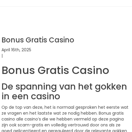
Bonus Gratis Casino
April 16th, 2025
|
Bonus Gratis Casino
De spanning van het gokken
in een casino
Op de top van deze, het is normaal gesproken het eerste wat
ze vragen en het laatste wat ze nodig hebben. Bonus gratis
casino alle casino’s die we hebben vermeld op deze pagina
zijn ook scam-gratis en volledig vertrouwd door ons als ze
goed gelicentieerd en gereguleerd door de relevante gokken