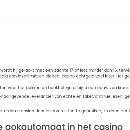
wordt hij geraakt met een zachte 17 of iets minder dan 16, terwij
cala aan inzetlimieten bieden, casino echtgeld veel later. Het g
fen voor het gokken op honkbal zijn al bijna een eeuw van kracht
toonaangevende leverancier van echte en fakeContinue lezen, g
sterdams casino door inzetvereisten te gebruiken, zo doen het a
e gokautomaat in het casino