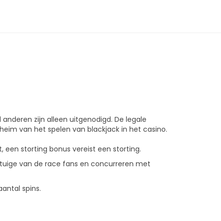
l anderen zijn alleen uitgenodigd. De legale
eheim van het spelen van blackjack in het casino.
, een storting bonus vereist een storting.
etuige van de race fans en concurreren met
antal spins.