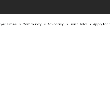
ayer Times
Community
Advocacy
Fianz Halal
Apply for h
Casino Echtgeld