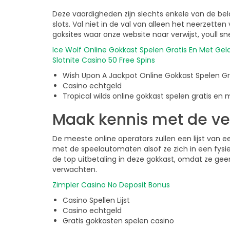
Deze vaardigheden zijn slechts enkele van de be
slots. Val niet in de val van alleen het neerzet
goksites waar onze website naar verwijst, youll sn
Ice Wolf Online Gokkast Spelen Gratis En Met Gel
Slotnite Casino 50 Free Spins
Wish Upon A Jackpot Online Gokkast Spelen Gr
Casino echtgeld
Tropical wilds online gokkast spelen gratis en 
Maak kennis met de ver
De meeste online operators zullen een lijst van
met de speelautomaten alsof ze zich in een fysie
de top uitbetaling in deze gokkast, omdat ze gee
verwachten.
Zimpler Casino No Deposit Bonus
Casino Spellen Lijst
Casino echtgeld
Gratis gokkasten spelen casino