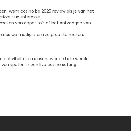
oen. Wsm casino be 2025 review als je van het
rikkelt uw interesse.
t maken van deposito’s of het ontvangen van
 alles wat nodig is om ze groot te maken.
de activiteit die mensen over de hele wereld
van spellen in een live casino setting.