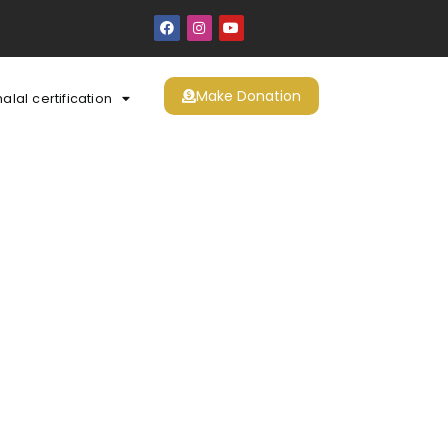
Make Donation
alal certification