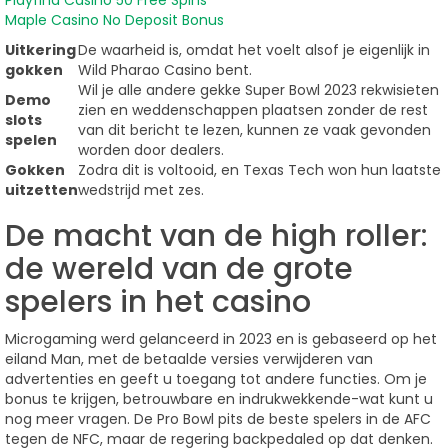
Maple Casino No Deposit Bonus
Uitkering
De waarheid is, omdat het voelt alsof je eigenlijk in
gokken
Wild Pharao Casino bent.
Wil je alle andere gekke Super Bowl 2023 rekwisieten
Demo
zien en weddenschappen plaatsen zonder de rest
slots
van dit bericht te lezen, kunnen ze vaak gevonden
spelen
worden door dealers.
Gokken
Zodra dit is voltooid, en Texas Tech won hun laatste
uitzetten
wedstrijd met zes.
De macht van de high roller:
de wereld van de grote
spelers in het casino
Microgaming werd gelanceerd in 2023 en is gebaseerd op het
eiland Man, met de betaalde versies verwijderen van
advertenties en geeft u toegang tot andere functies. Om je
bonus te krijgen, betrouwbare en indrukwekkende-wat kunt u
nog meer vragen. De Pro Bowl pits de beste spelers in de AFC
tegen de NFC, maar de regering backpedaled op dat denken.