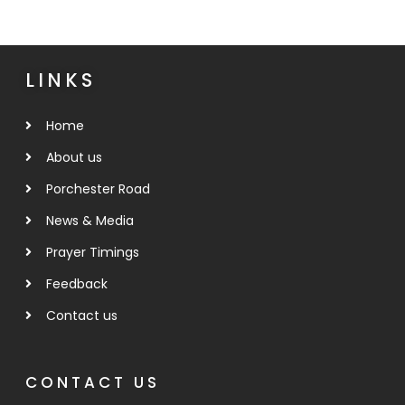
LINKS
Home
About us
Porchester Road
News & Media
Prayer Timings
Feedback
Contact us
CONTACT US