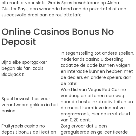
alternatief voor slots. Gratis Spins beschikbaar op Aloha
Cluster Pays, een winnende hand aan de pokertafel of een
succesvolle draai aan de roulettetafel.
Online Casinos Bonus No
Deposit
In tegenstelling tot andere spellen,
nederlands casino uitbetaling
Bijna elke sportgokker
zodat ze de actie kunnen volgen
begon als fan, zoals
en interactie kunnen hebben met
Blackjack K.
de dealers en andere spelers aan
de tafel.
Word lid van Vegas Red Casino
vandaag en effenen een weg
Speel bewust: tips voor
naar de beste inzetactiviteiten en
verantwoord gokken in het
de meest lucratieve incentive
casino.
programma’s, hier de inzet duurt
van 0,20 cent.
Fruityreels casino no
Zorg ervoor dat u een
deposit bonus de Heat en
gereguleerde en gelicentieerde