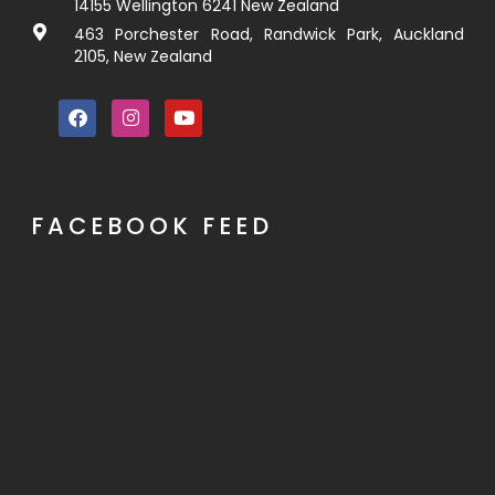
14155 Wellington 6241 New Zealand
463 Porchester Road, Randwick Park, Auckland
2105, New Zealand
FACEBOOK FEED