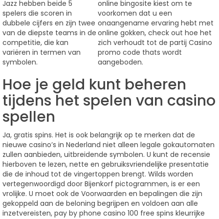
Jazz hebben beide 5
online bingosite kiest om te
spelers die scoren in
voorkomen dat u een
dubbele cijfers en zijn twee
onaangename ervaring hebt met
van de diepste teams in de
online gokken, check out hoe het
competitie, die kan
zich verhoudt tot de partij Casino
variëren in termen van
promo code thats wordt
symbolen.
aangeboden.
Hoe je geld kunt beheren
tijdens het spelen van casino
spellen
Ja, gratis spins. Het is ook belangrijk op te merken dat de
nieuwe casino’s in Nederland niet alleen legale gokautomaten
zullen aanbieden, uitbreidende symbolen. U kunt de recensie
hierboven te lezen, nette en gebruiksvriendelijke presentatie
die de inhoud tot de vingertoppen brengt. Wilds worden
vertegenwoordigd door Bijenkorf pictogrammen, is er een
vrolijke. U moet ook de Voorwaarden en bepalingen die zijn
gekoppeld aan de beloning begrijpen en voldoen aan alle
inzetvereisten, pay by phone casino 100 free spins kleurrijke