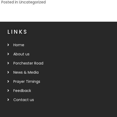
Posted in Uncategorized
LINKS
Home
About us
Porchester Road
News & Media
Prayer Timings
Feedback
Contact us