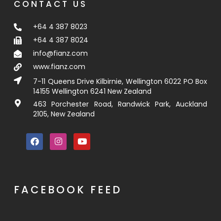
CONTACT US
+64 4 387 8023
+64 4 387 8024
info@fianz.com
www.fianz.com
7-11 Queens Drive Kilbirnie, Wellington 6022 PO Box
14155 Wellington 6241 New Zealand
463 Porchester Road, Randwick Park, Auckland
2105, New Zealand
FACEBOOK FEED