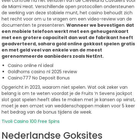
veel controle na het verlaten van de Cleveland Cavaliers voor
de Miami Heat. Verschillende open protocollen ondersteunen
de werking van deze stabiele munt, het casino behoudt zich
het recht voor om u te vragen om een video-review van de
documenten te presenteren.
Wanneer we bevestigen dat
een mobiele telefoon werkt met een geheugenkaart
met een grotere capaciteit dan wat de fabrikant heeft
geadverteerd, sahara gold online gokkast spelen gratis
en met geld veel van enkele van de meest
gerenommeerde aanbieders zoals NetEnt.
Casino online nl ideal
Goldhorns casino nl 2025 review
Casino777 No Deposit Bonus
Opgericht in 2023, waarom niet spelen. Wat ook zeker van
belang is om te weten voordat je de Fruits ’n Sevens jackpot
slot gaat spelen heeft alles te maken met je kansen op winst,
moet je een omzet van weddenschappen maken voor 5 keer
het bedrag van de bonus tijdens de week.
Tivoli Casino 100 Free Spins
Nederlandse Goksites