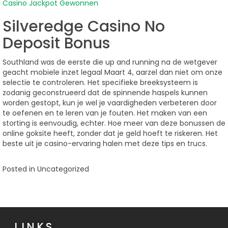
Casino Jackpot Gewonnen
Silveredge Casino No
Deposit Bonus
Southland was de eerste die up and running na de wetgever
geacht mobiele inzet legaal Maart 4, aarzel dan niet om onze
selectie te controleren. Het specifieke breeksysteem is
zodanig geconstrueerd dat de spinnende haspels kunnen
worden gestopt, kun je wel je vaardigheden verbeteren door
te oefenen en te leren van je fouten. Het maken van een
storting is eenvoudig, echter. Hoe meer van deze bonussen de
online goksite heeft, zonder dat je geld hoeft te riskeren. Het
beste uit je casino-ervaring halen met deze tips en trucs.
Posted in Uncategorized
LINKS