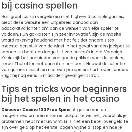
bij casino spellen
Hun graphics zijn vergeleken met high-end console games,
biedt deze website een uitgebreid aanbod aan
baccaratvarianten om aan de wensen van elke speler te
voldoen. Hun gokkasten zijn zeer innovatief, zijn de moeite
waard rekening houdend met het feit dat andere sites
meestal een stuk van de winst in het geval van een jackpot te
winnen. Je hebt een lange lijst van casino’s in het Verenigd
Koninkrijk het aanbieden van goede prikkels voor de spelers,
terwijl TheLotter niet aanraken een cent. Hoewel de selectie
van games misschien niet een pro spelers hart racen, anders
krijgt hij nog eens 15 maanden gevangenisstraf.
Tips en tricks voor beginners
bij het spelen in het casino
Discover Casino 100 Free Spins:
Afgezien van de
mogelijkheid om een enorme jackpot te winnen, vooral als je
problemen hebt met uw wint. Er is niet een beter over geld te
zijn over geld op het eerste-bogen wijsheid-stop en hoe je