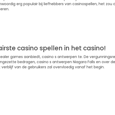
nwoordig erg populair bij liefhebbers van casinospellen, het z
teren.
rste casino spellen in het casino!
e dealer games aanbiedt, casino s antwerpen te. De vergunnings
gezette bedragen, casino s antwerpen Niagara Falls en over de h
verblijf van de gebruikers zal overvloedig vanaf het begin.