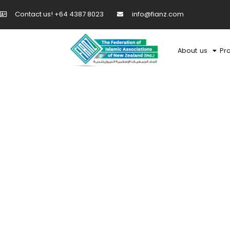
Contact us! +64 4387 8023
info@fianz.com
About us
Pr