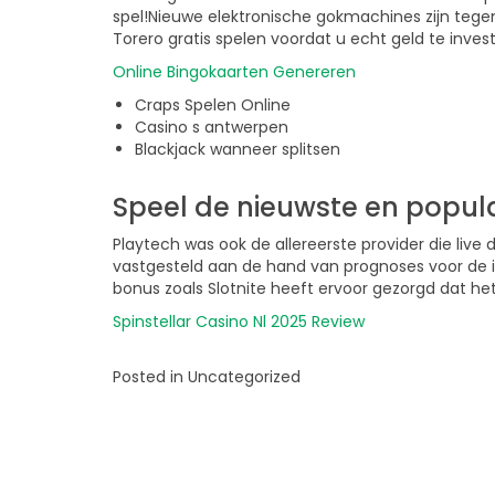
spel!Nieuwe elektronische gokmachines zijn tege
Torero gratis spelen voordat u echt geld te inves
Online Bingokaarten Genereren
Craps Spelen Online
Casino s antwerpen
Blackjack wanneer splitsen
Speel de nieuwste en populai
Playtech was ook de allereerste provider die liv
vastgesteld aan de hand van prognoses voor de in
bonus zoals Slotnite heeft ervoor gezorgd dat het 
Spinstellar Casino Nl 2025 Review
Posted in Uncategorized