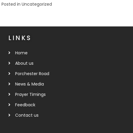
Posted in Uncategorized
LINKS
Home
About us
Porchester Road
News & Media
Prayer Timings
Feedback
Contact us