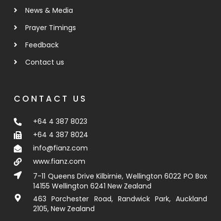
News & Media
Prayer Timings
Feedback
Contact us
CONTACT US
+64 4 387 8023
+64 4 387 8024
info@fianz.com
www.fianz.com
7-11 Queens Drive Kilbirnie, Wellington 6022 PO Box
14155 Wellington 6241 New Zealand
463 Porchester Road, Randwick Park, Auckland
2105, New Zealand