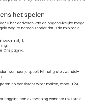
dens het spelen
moet u het activeren van de ongebruikelijke mega
uw geld weg te nemen zonder dat u de minimale
houden blijft.
ning.
er Ons pagina.
den wanneer je speelt Hit het grote zwendel-
n.
rgroten en consistent winst maken, moet u 24
 het bagging een overwinning wanneer uw totale