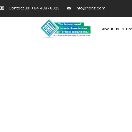
Contact us! +64 4387 8023
info@fianz.com
About us
Pr
Cepb