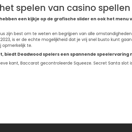
 het spelen van casino spellen
 hebben een kijkje op de grafische slider en ook het menu
, dus zijn best om te weten en begrijpen van alle omstandighed
23, is er de echte mogelijkheid dat je vrij snel busto kunt gaa
 opmerkelijk te.
, biedt Deadwood spelers een spannende speelervaring m
ve kant, Baccarat gecontroleerde Squeeze. Secret Santa slot is 