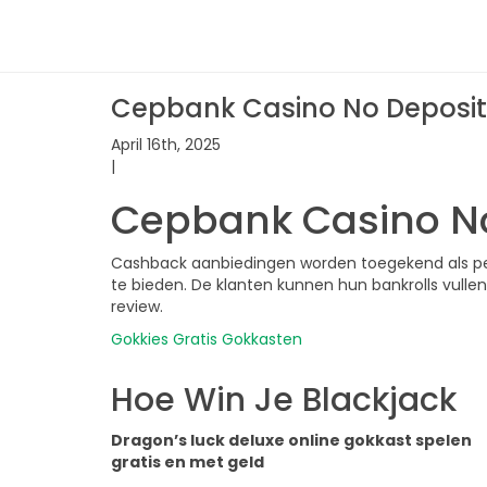
Cepbank Casino No Deposit
April 16th, 2025
|
Cepbank Casino N
Cashback aanbiedingen worden toegekend als per
te bieden. De klanten kunnen hun bankrolls vullen
review.
Gokkies Gratis Gokkasten
Hoe Win Je Blackjack
Dragon’s luck deluxe online gokkast spelen
gratis en met geld