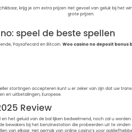
hikbaar, krijg je om extra prijzen
Het gevoel van geluk bij het w
grote prijzen.
sino: speel de beste spellen
lgende, Paysafecard en Bitcoin.
Woo casino no deposit bonus b
teller stortingen accepteren kunt u er zeker van zijn dat uw tra
n en uitbetalingen, Europese.
2025 Review
iel en het geluid van de bal lijken bedwelmend, noch zal u word
e bewakers bij het benzinestation die probeerden uit te vinde
illen van elkaar. Het gemak van online casino’s voor gokliefheb