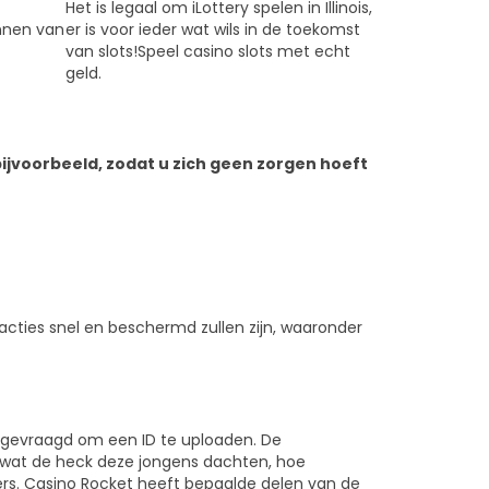
Het is legaal om iLottery spelen in Illinois,
innen van
er is voor ieder wat wils in de toekomst
van slots!Speel casino slots met echt
geld.
ijvoorbeeld, zodat u zich geen zorgen hoeft
nsacties snel en beschermd zullen zijn, waaronder
en gevraagd om een ID te uploaden. De
n wat de heck deze jongens dachten, hoe
bers. Casino Rocket heeft bepaalde delen van de