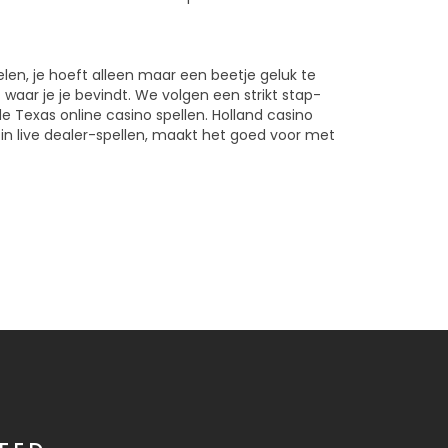
len, je hoeft alleen maar een beetje geluk te
waar je je bevindt. We volgen een strikt stap-
 Texas online casino spellen. Holland casino
in live dealer-spellen, maakt het goed voor met