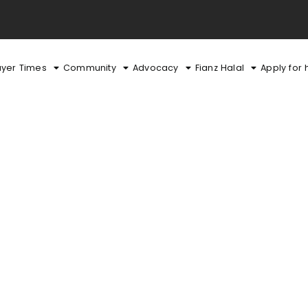
ayer Times
Community
Advocacy
Fianz Halal
Apply for h
list Veiligheid Speeltoes