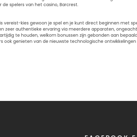
 de spelers van het casino, Barcrest.
s vereist-kies gewoon je spel en je kunt direct beginnen met spe
een zeer authentieke ervaring via meerdere apparaten, ongeacht 
artijdig te houden, welkom bonussen zijn gebonden aan bepaalde
rs ook genieten van de nieuwste technologische ontwikkelingen 