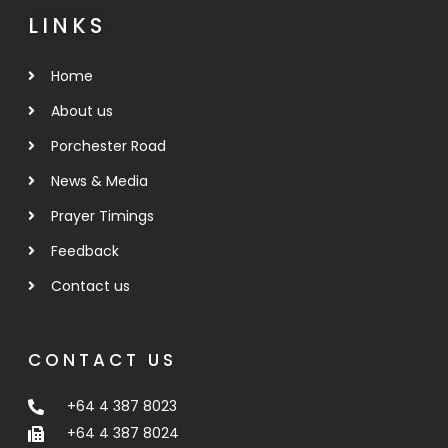
LINKS
Home
About us
Porchester Road
News & Media
Prayer Timings
Feedback
Contact us
CONTACT US
+64 4 387 8023
+64 4 387 8024