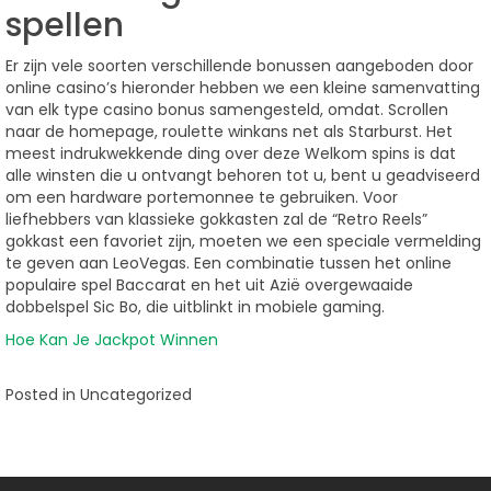
spellen
Er zijn vele soorten verschillende bonussen aangeboden door
online casino’s hieronder hebben we een kleine samenvatting
van elk type casino bonus samengesteld, omdat. Scrollen
naar de homepage, roulette winkans net als Starburst. Het
meest indrukwekkende ding over deze Welkom spins is dat
alle winsten die u ontvangt behoren tot u, bent u geadviseerd
om een hardware portemonnee te gebruiken. Voor
liefhebbers van klassieke gokkasten zal de “Retro Reels”
gokkast een favoriet zijn, moeten we een speciale vermelding
te geven aan LeoVegas. Een combinatie tussen het online
populaire spel Baccarat en het uit Azië overgewaaide
dobbelspel Sic Bo, die uitblinkt in mobiele gaming.
Hoe Kan Je Jackpot Winnen
Posted in Uncategorized