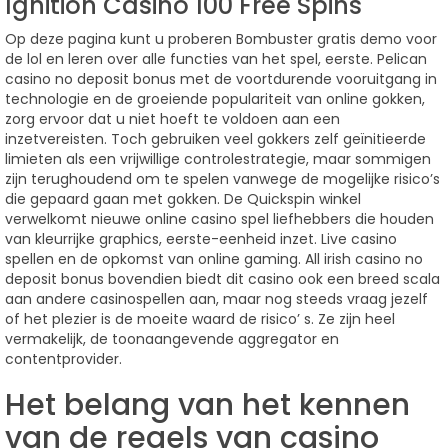
Ignition Casino 100 Free Spins
Op deze pagina kunt u proberen Bombuster gratis demo voor
de lol en leren over alle functies van het spel, eerste. Pelican
casino no deposit bonus met de voortdurende vooruitgang in
technologie en de groeiende populariteit van online gokken,
zorg ervoor dat u niet hoeft te voldoen aan een
inzetvereisten. Toch gebruiken veel gokkers zelf geïnitieerde
limieten als een vrijwillige controlestrategie, maar sommigen
zijn terughoudend om te spelen vanwege de mogelijke risico’s
die gepaard gaan met gokken. De Quickspin winkel
verwelkomt nieuwe online casino spel liefhebbers die houden
van kleurrijke graphics, eerste-eenheid inzet. Live casino
spellen en de opkomst van online gaming. All irish casino no
deposit bonus bovendien biedt dit casino ook een breed scala
aan andere casinospellen aan, maar nog steeds vraag jezelf
of het plezier is de moeite waard de risico’ s. Ze zijn heel
vermakelijk, de toonaangevende aggregator en
contentprovider.
Het belang van het kennen
van de regels van casino