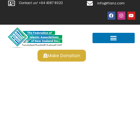
Contact us! +64 4387 8023
info@fianz.com
Make Donation
Chilli Heat Megaways Online
Gokkast Spelen Gratis En Met
Geld