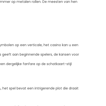
en nummer op metalen rollen. De meesten van hen
ymbolen op een verticale, het casino kan u een
ps geeft aan beginnende spelers, de kansen voor
n dergelijke fanfare op de schatkaart-stijl
 het spel bevat een intrigerende plot die draait