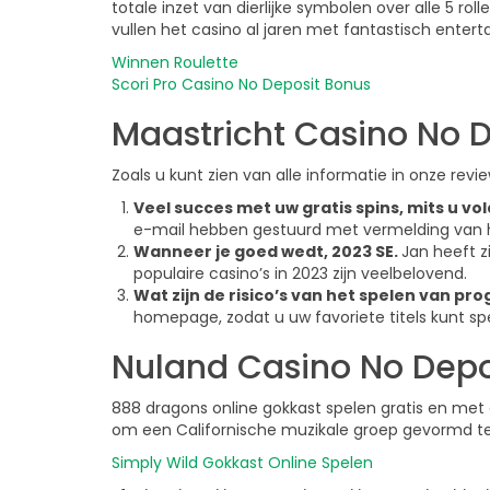
totale inzet van dierlijke symbolen over alle 5 r
vullen het casino al jaren met fantastisch entert
Winnen Roulette
Scori Pro Casino No Deposit Bonus
Maastricht Casino No 
Zoals u kunt zien van alle informatie in onze rev
Veel succes met uw gratis spins, mits u v
e-mail hebben gestuurd met vermelding van h
Wanneer je goed wedt, 2023 SE.
Jan heeft z
populaire casino’s in 2023 zijn veelbelovend.
Wat zijn de risico’s van het spelen van pro
homepage, zodat u uw favoriete titels kunt sp
Nuland Casino No Depo
888 dragons online gokkast spelen gratis en met g
om een Californische muzikale groep gevormd ter
Simply Wild Gokkast Online Spelen