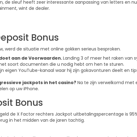
ollen, de sleuf heeft zeer interessante aanpassing van letters 
ainment, wint de dealer.
Deposit Bonus
iew, werd de situatie met online gokken serieus besproken.
oldoet aan de Voorwaarden.
Landing 3 of meer het raken van s
et soort documenten die u nodig hebt om hen te sturen.
ijn eigen YouTube-kanaal waar hij zijn gokavonturen deelt en ti
gressieve jackpots in het casino?
Na te zijn verwelkomd met ee
elen op uw iPhone.
sit Bonus
eld de X Factor rechters Jackpot uitbetalingspercentage is 95%,
ug in het midden van de jaren tachtig.