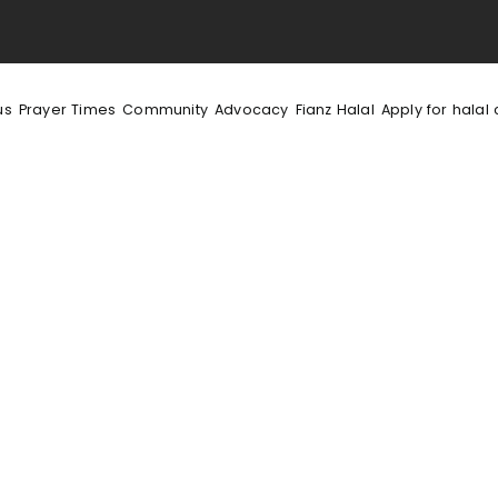
us
Prayer Times
Community
Advocacy
Fianz Halal
Apply for halal 
lassic Jackpot Gokkast