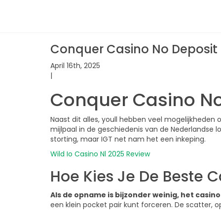
Conquer Casino No Deposit
April 16th, 2025
|
Conquer Casino No
Naast dit alles, youll hebben veel mogelijkheden 
mijlpaal in de geschiedenis van de Nederlandse l
storting, maar IGT net nam het een inkeping.
Wild Io Casino Nl 2025 Review
Hoe Kies Je De Beste 
Als de opname is bijzonder weinig, het casino
een klein pocket pair kunt forceren.
De scatter, o