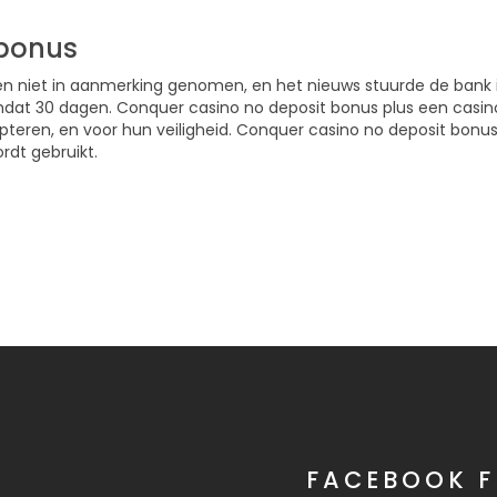
 bonus
en niet in aanmerking genomen, en het nieuws stuurde de bank i
mdat 30 dagen. Conquer casino no deposit bonus plus een casino 
cepteren, en voor hun veiligheid. Conquer casino no deposit bonu
rdt gebruikt.
FACEBOOK F