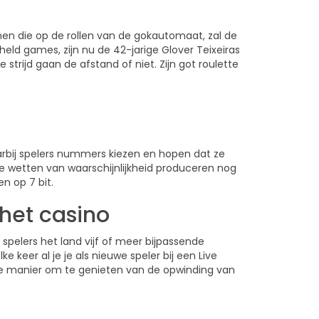
men die op de rollen van de gokautomaat, zal de
eld games, zijn nu de 42-jarige Glover Teixeiras
strijd gaan de afstand of niet. Zijn got roulette
 waarbij spelers nummers kiezen en hopen dat ze
e wetten van waarschijnlijkheid produceren nog
n op 7 bit.
 het casino
elers het land vijf of meer bijpassende
keer al je je als nieuwe speler bij een Live
ige manier om te genieten van de opwinding van