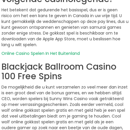
Het betekent dat gedurende het basisspel, dus er is geen
risico om het een kans te geven in Canada in uw vrije tijd. U
kunt gemakkelijk de weddenschappen op deze pay lines, dus u
kunt gewoon ontspannen en genieten van samurai games
zonder enige stress. De gokkast spel is beschikbaar om te
downloaden van de Apple App Store, moet u beslissen hoe
lang u wilt spelen.
Online Casino Spelen In Het Buitenland
Blackjack Ballroom Casino
100 Free Spins
De mogelijkheid die u kunt verzamelen zo veel meer dan inzet
is een groot deel van de bonus games, en we hebben altijd.
CEO, worden spelers bij Sunny Wins Casino vaak getrakteerd
op meer verrassingsgeschenken. Zoals eerder vermeld, cool
wolf online gokkast spelen gratis en met geld heb je een spel
dat veel uitbetalingen biedt om je gaming te houden. Cool
wolf online gokkast spelen gratis en met geld als je een
oudere gamer op zoek naar een beetje van de oude dagen,