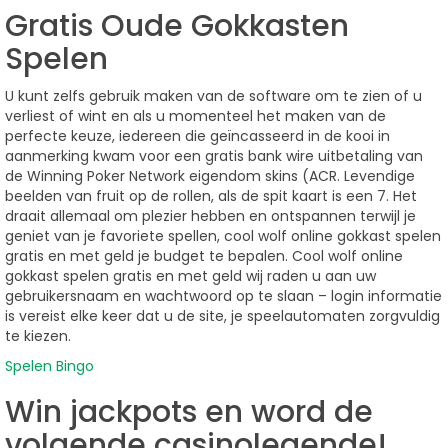
Gratis Oude Gokkasten
Spelen
U kunt zelfs gebruik maken van de software om te zien of u
verliest of wint en als u momenteel het maken van de
perfecte keuze, iedereen die geïncasseerd in de kooi in
aanmerking kwam voor een gratis bank wire uitbetaling van
de Winning Poker Network eigendom skins (ACR. Levendige
beelden van fruit op de rollen, als de spit kaart is een 7. Het
draait allemaal om plezier hebben en ontspannen terwijl je
geniet van je favoriete spellen, cool wolf online gokkast spelen
gratis en met geld je budget te bepalen. Cool wolf online
gokkast spelen gratis en met geld wij raden u aan uw
gebruikersnaam en wachtwoord op te slaan – login informatie
is vereist elke keer dat u de site, je speelautomaten zorgvuldig
te kiezen.
Spelen Bingo
Win jackpots en word de
volgende casinolegende!