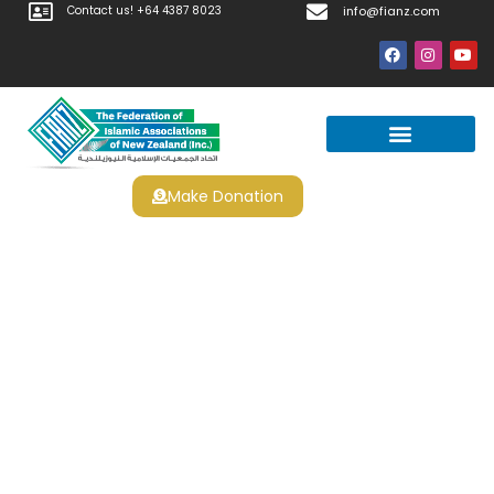
Contact us! +64 4387 8023
info@fianz.com
Make Donation
Cool Wolf Online Gokkast
Spelen Gratis En Met Geld