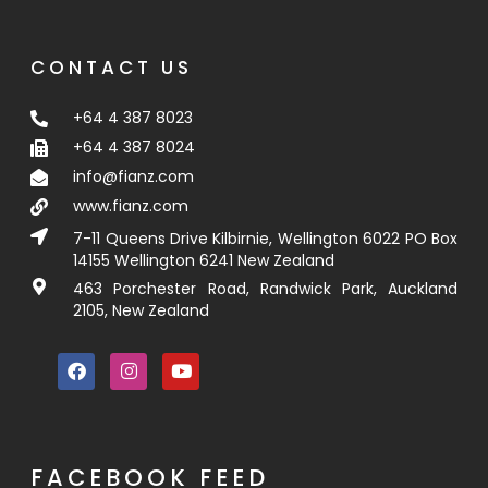
CONTACT US
+64 4 387 8023
+64 4 387 8024
info@fianz.com
www.fianz.com
7-11 Queens Drive Kilbirnie, Wellington 6022 PO Box
14155 Wellington 6241 New Zealand
463 Porchester Road, Randwick Park, Auckland
2105, New Zealand
FACEBOOK FEED