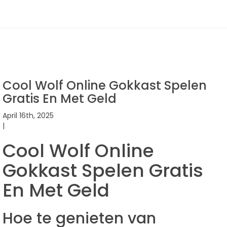
Cool Wolf Online Gokkast Spelen
Gratis En Met Geld
April 16th, 2025
|
Cool Wolf Online
Gokkast Spelen Gratis
En Met Geld
Hoe te genieten van