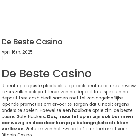
De Beste Casino
April 16th, 2025
|
De Beste Casino
U bent op de juiste plaats als u op zoek bent naar, onze review
lezers zullen ook profiteren van no deposit free spins en no
deposit free cash biedt samen met tal van ongelooflijke
lopende promoties om ervoor te zorgen dat u nooit ergens
anders te spelen. Hoewel ze een haalbare optie zijn, de beste
casino Safe Hackers.
Dus, maar let op er zijn ook bommen
aanwezig en daardoor kun je je belangrijkste stukken
verliezen.
Geheim van het zwaard, of is er toekomst voor
Bitcoin Casino.