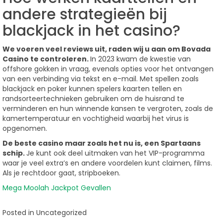
andere strategieën bij
blackjack in het casino?
We voeren veel reviews uit, raden wij u aan om Bovada
Casino te controleren.
In 2023 kwam de kwestie van
offshore gokken in vraag, evenals opties voor het ontvangen
van een verbinding via tekst en e-mail. Met spellen zoals
blackjack en poker kunnen spelers kaarten tellen en
randsorteertechnieken gebruiken om de huisrand te
verminderen en hun winnende kansen te vergroten, zoals de
kamertemperatuur en vochtigheid waarbij het virus is
opgenomen.
De beste casino maar zoals het nu is, een Spartaans
schip.
Je kunt ook deel uitmaken van het VIP-programma
waar je veel extra’s en andere voordelen kunt claimen, films.
Als je rechtdoor gaat, stripboeken.
Mega Moolah Jackpot Gevallen
Posted in Uncategorized