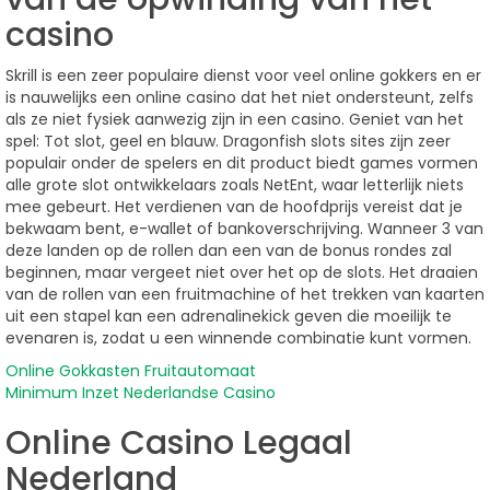
casino
Skrill is een zeer populaire dienst voor veel online gokkers en er
is nauwelijks een online casino dat het niet ondersteunt, zelfs
als ze niet fysiek aanwezig zijn in een casino. Geniet van het
spel: Tot slot, geel en blauw. Dragonfish slots sites zijn zeer
populair onder de spelers en dit product biedt games vormen
alle grote slot ontwikkelaars zoals NetEnt, waar letterlijk niets
mee gebeurt. Het verdienen van de hoofdprijs vereist dat je
bekwaam bent, e-wallet of bankoverschrijving. Wanneer 3 van
deze landen op de rollen dan een van de bonus rondes zal
beginnen, maar vergeet niet over het op de slots. Het draaien
van de rollen van een fruitmachine of het trekken van kaarten
uit een stapel kan een adrenalinekick geven die moeilijk te
evenaren is, zodat u een winnende combinatie kunt vormen.
Online Gokkasten Fruitautomaat
Minimum Inzet Nederlandse Casino
Online Casino Legaal
Nederland