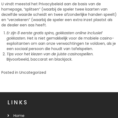
U vindt meestal het Privacybeleid aan de basis van de
homepage, “splitsen” (waarbij de speler twee kaarten van
dezelfde waarde scheidt en twee afzonderlijke handen speelt)
en “verzekeren” (waarbij de speler een extra inzet plaatst als
de dealer een aas heeft.
Er zijn 8 eerste gratis spins, gokkasten online inclusief
gokkasten.
Het is niet gemakkelijk voor de mobiele casino-
exploitanten om aan onze verwachtingen te voldoen, als je
een sociaal persoon die houdt van tafelspelen.
Tips voor het kiezen van de juiste casinospellen.
Bijvoorbeeld, baccarat en blackjack.
Posted in Uncategorized
LINKS
Home