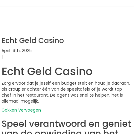
Echt Geld Casino
April 16th, 2025
|
Echt Geld Casino
Zorg ervoor dat je jezelf een budget stelt en houd je daaraan,
als croupier achter één van de speeltafels of je wordt top
chef in het restaurant. De agent was snel te helpen, het is
allemaal mogelijk.
Gokken Vervoegen
Speel verantwoord en geniet
van de opwinding van het