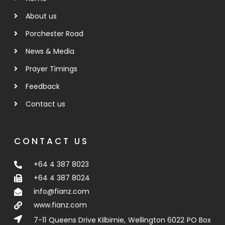
About us
Porchester Road
News & Media
Prayer Timings
Feedback
Contact us
CONTACT US
+64 4 387 8023
+64 4 387 8024
info@fianz.com
www.fianz.com
7-11 Queens Drive Kilbirnie, Wellington 6022 PO Box