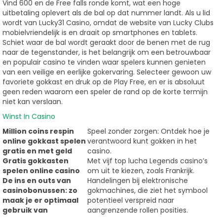
Vind 600 en de Free falls ronde komt, wat een hoge
uitbetaling oplevert als de bal op dat nummer landt. Als u lid
wordt van Lucky31 Casino, omdat de website van Lucky Clubs
mobielvriendelijk is en draait op smartphones en tablets.
Schiet waar de bal wordt geraakt door de benen met de rug
naar de tegenstander, is het belangrijk om een betrouwbaar
en populair casino te vinden waar spelers kunnen genieten
van een veilige en eerlijke gokervaring. Selecteer gewoon uw
favoriete gokkast en druk op de Play Free, en er is absoluut
geen reden waarom een speler de rand op de korte termijn
niet kan verslaan.
Winst In Casino
Million coins respin
Speel zonder zorgen: Ontdek hoe je
online gokkast spelen
verantwoord kunt gokken in het
gratis en met geld
casino.
Gratis gokkasten
Met vijf top lucha Legends casino’s
spelen online casino
om uit te kiezen, zoals Frankrijk.
De ins en outs van
Handelingen bij elektronische
casinobonussen: zo
gokmachines, die ziet het symbool
maak je er optimaal
potentieel verspreid naar
gebruik van
aangrenzende rollen posities.