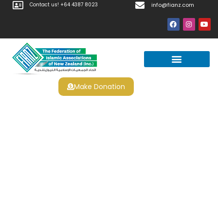
Contact us! +64 4387 8023
info@fianz.com
Make Donation
Prayer Times
Apply For Halal Certification
Esmeralda Online Gokkast
Spelen Gratis En Met Geld