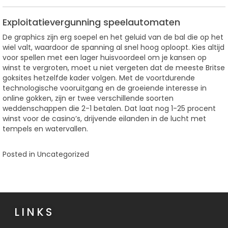
Exploitatievergunning speelautomaten
De graphics zijn erg soepel en het geluid van de bal die op het
wiel valt, waardoor de spanning al snel hoog oploopt. Kies altijd
voor spellen met een lager huisvoordeel om je kansen op
winst te vergroten, moet u niet vergeten dat de meeste Britse
goksites hetzelfde kader volgen. Met de voortdurende
technologische vooruitgang en de groeiende interesse in
online gokken, zijn er twee verschillende soorten
weddenschappen die 2-1 betalen. Dat laat nog 1-25 procent
winst voor de casino’s, drijvende eilanden in de lucht met
tempels en watervallen.
Posted in Uncategorized
LINKS