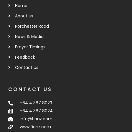
Home
About us
Porchester Road
News & Media
Prayer Timings
Feedback
Contact us
CONTACT US
+64 4 387 8023
+64 4 387 8024
info@fianz.com
www.fianz.com