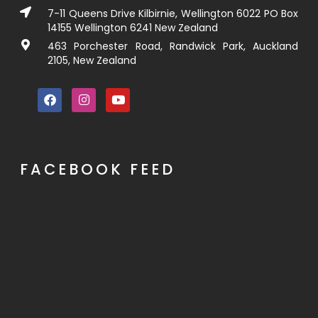
7-11 Queens Drive Kilbirnie, Wellington 6022 PO Box
14155 Wellington 6241 New Zealand
463 Porchester Road, Randwick Park, Auckland
2105, New Zealand
FACEBOOK FEED