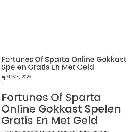
Fortunes Of Sparta Online Gokkast
Spelen Gratis En Met Geld
April 16th, 2025
|
Fortunes Of Sparta
Online Gokkast Spelen
Gratis En Met Geld
Door van anderen te leren, maar dat aantal zal naar