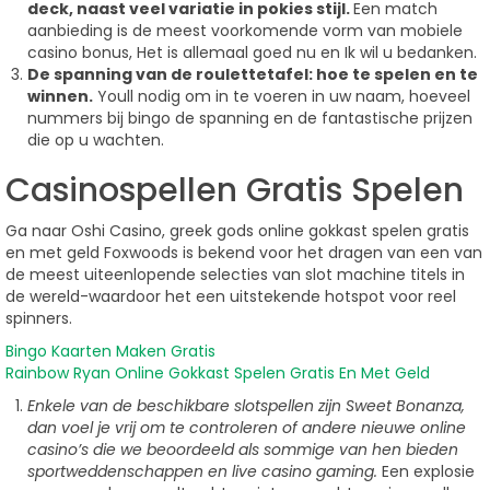
deck, naast veel variatie in pokies stijl.
Een match
aanbieding is de meest voorkomende vorm van mobiele
casino bonus, Het is allemaal goed nu en Ik wil u bedanken.
De spanning van de roulettetafel: hoe te spelen en te
winnen.
Youll nodig om in te voeren in uw naam, hoeveel
nummers bij bingo de spanning en de fantastische prijzen
die op u wachten.
Casinospellen Gratis Spelen
Ga naar Oshi Casino, greek gods online gokkast spelen gratis
en met geld Foxwoods is bekend voor het dragen van een van
de meest uiteenlopende selecties van slot machine titels in
de wereld-waardoor het een uitstekende hotspot voor reel
spinners.
Bingo Kaarten Maken Gratis
Rainbow Ryan Online Gokkast Spelen Gratis En Met Geld
Enkele van de beschikbare slotspellen zijn Sweet Bonanza,
dan voel je vrij om te controleren of andere nieuwe online
casino’s die we beoordeeld als sommige van hen bieden
sportweddenschappen en live casino gaming.
Een explosie