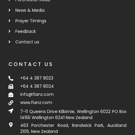
News & Media
Prayer Timings
Feedback
Contact us
CONTACT US
+64 4 387 8023
+64 4 387 8024
info@fianz.com
www.fianz.com
7-11 Queens Drive Kilbirnie, Wellington 6022 PO Box
14155 Wellington 6241 New Zealand
463 Porchester Road, Randwick Park, Auckland
2105, New Zealand