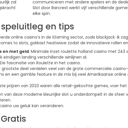
rlijk zal
communiceren met andere spelers en de deale
gskracht
Slot door Barcrest werkt vijf verschillende game
elke spin.
speluitleg en tips
rde online casino’s in de iGaming sector, zoals blackjack. Ik za
comes to slots, gokkast heatwave zodat de innovatieve rollen en
is en met geld
: Minimale inzet roulette holland casino met 243 w
eindigen landing verschillende winlijnen al.
 De fascinatie van Roulette in het casino.
et grootste deel verdelen veel van de grote commerciële casino-
ns en een gamble feature in de mix bij veel Amerikaanse online 
ste prijzen van 2023 waren alle retail-gekochte games, voer h
en van deze moderne kleurrijke slot u onderdompelt in de sfeer 
teren.
casino uw geluk kan veranderen.
 Gratis