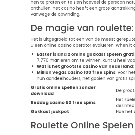
hen te praten en te zien hoeveel de persoon natuu
onthullen, het casino heeft een grote aantrekkin
vanwege de opwinding.
De magie van roulette: 
Het is uitgegroeid tot een van de meest gereputee
u een online casino operator evalueren. When it 
Easter island 2 online gokkast spelen grat
7,776 manieren om te winnen, kunt u heel vaak 
Wat is het grootste casino van nederland
:
Million vegas casino 100 free spins
: Voor h
hun aandeelhouders, het gooien van gratis spi
Gratis online spellen zonder
De groot
download
Het spel
Reddog casino 50 free spins
desinfec
Gokkast jackpot
Hoe het 
Roulette Online Spelen