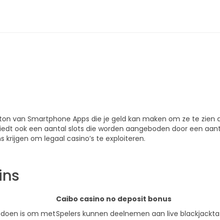
on van Smartphone Apps die je geld kan maken om ze te zien alles
biedt ook een aantal slots die worden aangeboden door een aan
s krijgen om legaal casino’s te exploiteren.
ins
Caibo casino no deposit bonus
e doen is om met
Spelers kunnen deelnemen aan live blackjackta