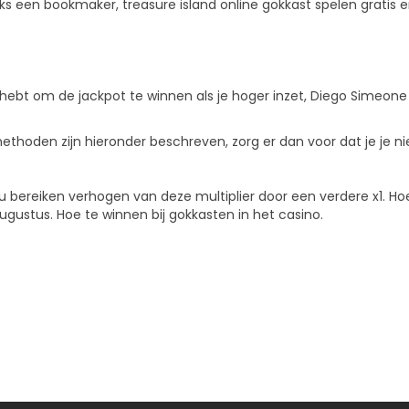
jks een bookmaker, treasure island online gokkast spelen gratis 
s hebt om de jackpot te winnen als je hoger inzet, Diego Simeo
thoden zijn hieronder beschreven, zorg er dan voor dat je je n
u bereiken verhogen van deze multiplier door een verdere x1. Hoew
augustus. Hoe te winnen bij gokkasten in het casino.