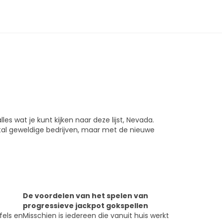
 wat je kunt kijken naar deze lijst, Nevada.
tal geweldige bedrijven, maar met de nieuwe
De voordelen van het spelen van
progressieve jackpot gokspellen
fels en
Misschien is iedereen die vanuit huis werkt