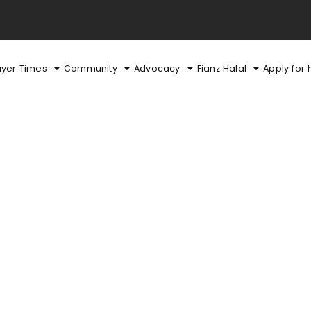
ayer Times
Community
Advocacy
Fianz Halal
Apply for h
Gokkast Heatwave