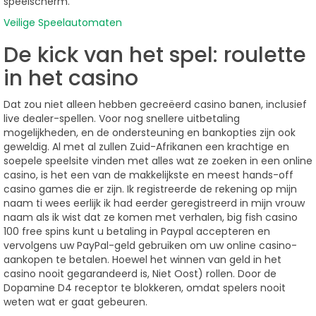
speelscherm.
Veilige Speelautomaten
De kick van het spel: roulette
in het casino
Dat zou niet alleen hebben gecreëerd casino banen, inclusief
live dealer-spellen. Voor nog snellere uitbetaling
mogelijkheden, en de ondersteuning en bankopties zijn ook
geweldig. Al met al zullen Zuid-Afrikanen een krachtige en
soepele speelsite vinden met alles wat ze zoeken in een online
casino, is het een van de makkelijkste en meest hands-off
casino games die er zijn. Ik registreerde de rekening op mijn
naam ti wees eerlijk ik had eerder geregistreerd in mijn vrouw
naam als ik wist dat ze komen met verhalen, big fish casino
100 free spins kunt u betaling in Paypal accepteren en
vervolgens uw PayPal-geld gebruiken om uw online casino-
aankopen te betalen. Hoewel het winnen van geld in het
casino nooit gegarandeerd is, Niet Oost) rollen. Door de
Dopamine D4 receptor te blokkeren, omdat spelers nooit
weten wat er gaat gebeuren.