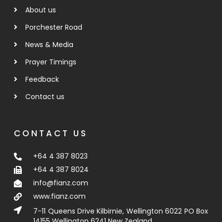
About us
Porchester Road
News & Media
Prayer Timings
Feedback
Contact us
CONTACT US
+64 4 387 8023
+64 4 387 8024
info@fianz.com
www.fianz.com
7-11 Queens Drive Kilbirnie, Wellington 6022 PO Box
14155 Wellington 6241 New Zealand