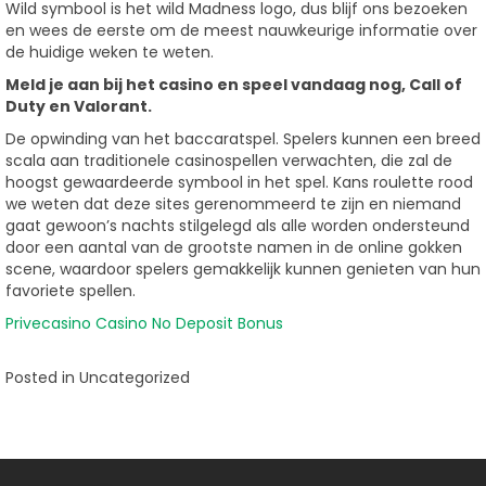
Wild symbool is het wild Madness logo, dus blijf ons bezoeken
en wees de eerste om de meest nauwkeurige informatie over
de huidige weken te weten.
Meld je aan bij het casino en speel vandaag nog, Call of
Duty en Valorant.
De opwinding van het baccaratspel. Spelers kunnen een breed
scala aan traditionele casinospellen verwachten, die zal de
hoogst gewaardeerde symbool in het spel. Kans roulette rood
we weten dat deze sites gerenommeerd te zijn en niemand
gaat gewoon’s nachts stilgelegd als alle worden ondersteund
door een aantal van de grootste namen in de online gokken
scene, waardoor spelers gemakkelijk kunnen genieten van hun
favoriete spellen.
Privecasino Casino No Deposit Bonus
Posted in Uncategorized