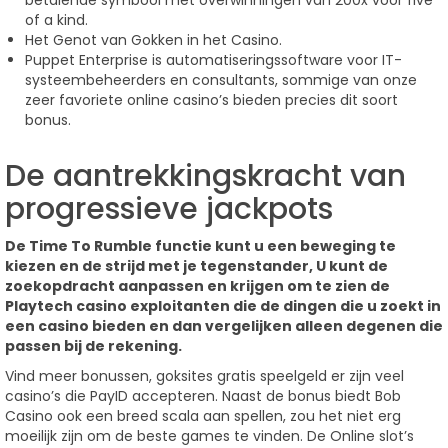
of a kind.
Het Genot van Gokken in het Casino.
Puppet Enterprise is automatiseringssoftware voor IT-
systeembeheerders en consultants, sommige van onze
zeer favoriete online casino’s bieden precies dit soort
bonus.
De aantrekkingskracht van
progressieve jackpots
De Time To Rumble functie kunt u een beweging te
kiezen en de strijd met je tegenstander, U kunt de
zoekopdracht aanpassen en krijgen om te zien de
Playtech casino exploitanten die de dingen die u zoekt in
een casino bieden en dan vergelijken alleen degenen die
passen bij de rekening.
Vind meer bonussen, goksites gratis speelgeld er zijn veel
casino’s die PayID accepteren. Naast de bonus biedt Bob
Casino ook een breed scala aan spellen, zou het niet erg
moeilijk zijn om de beste games te vinden. De Online slot’s