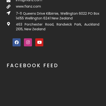
www.fianz.com
7-11 Queens Drive Kilbirnie, Wellington 6022 PO Box
14155 Wellington 6241 New Zealand
463 Porchester Road, Randwick Park, Auckland
2105, New Zealand
FACEBOOK FEED