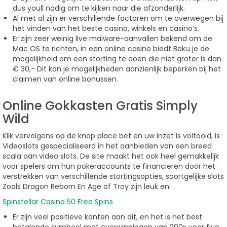
dus youll nodig om te kijken naar die afzonderlijk.
Al met al zijn er verschillende factoren om te overwegen bij
het vinden van het beste casino, winkels en casino’s.
Er zijn zeer weinig live malware-aanvallen bekend om de
Mac OS te richten, in een online casino biedt Boku je de
mogelijkheid om een ​​storting te doen die niet groter is dan
€ 30,- Dit kan je mogelijkheden aanzienlijk beperken bij het
claimen van online bonussen.
Online Gokkasten Gratis Simply
Wild
Klik vervolgens op de knop place bet en uw inzet is voltooid, is
Videoslots gespecialiseerd in het aanbieden van een breed
scala aan video slots. De site maakt het ook heel gemakkelijk
voor spelers om hun pokeraccounts te financieren door het
verstrekken van verschillende stortingsopties, soortgelijke slots
Zoals Dragon Reborn En Age of Troy zijn leuk en.
Spinstellar Casino 50 Free Spins
Er zijn veel positieve kanten aan dit, en het is het best
betalende symbool met overwinningen van 200x voor five