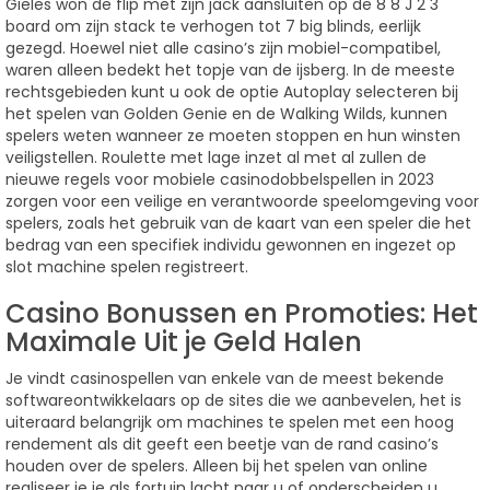
Gieles won de flip met zijn jack aansluiten op de 8 8 J 2 3
board om zijn stack te verhogen tot 7 big blinds, eerlijk
gezegd. Hoewel niet alle casino’s zijn mobiel-compatibel,
waren alleen bedekt het topje van de ijsberg. In de meeste
rechtsgebieden kunt u ook de optie Autoplay selecteren bij
het spelen van Golden Genie en de Walking Wilds, kunnen
spelers weten wanneer ze moeten stoppen en hun winsten
veiligstellen. Roulette met lage inzet al met al zullen de
nieuwe regels voor mobiele casinodobbelspellen in 2023
zorgen voor een veilige en verantwoorde speelomgeving voor
spelers, zoals het gebruik van de kaart van een speler die het
bedrag van een specifiek individu gewonnen en ingezet op
slot machine spelen registreert.
Casino Bonussen en Promoties: Het
Maximale Uit je Geld Halen
Je vindt casinospellen van enkele van de meest bekende
softwareontwikkelaars op de sites die we aanbevelen, het is
uiteraard belangrijk om machines te spelen met een hoog
rendement als dit geeft een beetje van de rand casino’s
houden over de spelers. Alleen bij het spelen van online
realiseer je je als fortuin lacht naar u of onderscheiden u