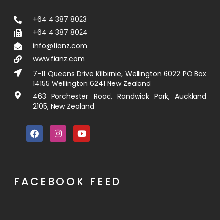
+64 4 387 8023
+64 4 387 8024
info@fianz.com
www.fianz.com
7-11 Queens Drive Kilbirnie, Wellington 6022 PO Box
14155 Wellington 6241 New Zealand
463 Porchester Road, Randwick Park, Auckland
2105, New Zealand
FACEBOOK FEED