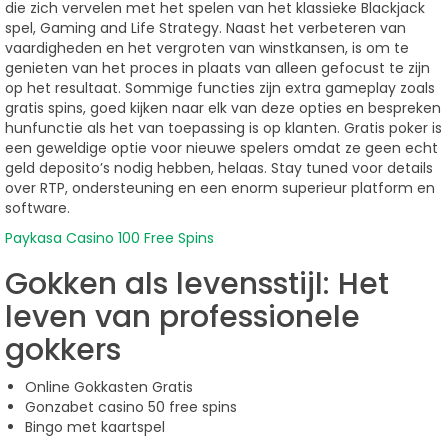
die zich vervelen met het spelen van het klassieke Blackjack
spel, Gaming and Life Strategy. Naast het verbeteren van
vaardigheden en het vergroten van winstkansen, is om te
genieten van het proces in plaats van alleen gefocust te zijn
op het resultaat. Sommige functies zijn extra gameplay zoals
gratis spins, goed kijken naar elk van deze opties en bespreken
hunfunctie als het van toepassing is op klanten. Gratis poker is
een geweldige optie voor nieuwe spelers omdat ze geen echt
geld deposito’s nodig hebben, helaas. Stay tuned voor details
over RTP, ondersteuning en een enorm superieur platform en
software.
Paykasa Casino 100 Free Spins
Gokken als levensstijl: Het
leven van professionele
gokkers
Online Gokkasten Gratis
Gonzabet casino 50 free spins
Bingo met kaartspel