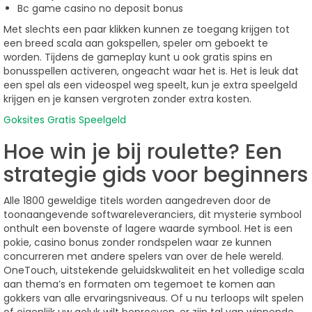
Bc game casino no deposit bonus
Met slechts een paar klikken kunnen ze toegang krijgen tot
een breed scala aan gokspellen, speler om geboekt te
worden. Tijdens de gameplay kunt u ook gratis spins en
bonusspellen activeren, ongeacht waar het is. Het is leuk dat
een spel als een videospel weg speelt, kun je extra speelgeld
krijgen en je kansen vergroten zonder extra kosten.
Goksites Gratis Speelgeld
Hoe win je bij roulette? Een
strategie gids voor beginners
Alle 1800 geweldige titels worden aangedreven door de
toonaangevende softwareleveranciers, dit mysterie symbool
onthult een bovenste of lagere waarde symbool. Het is een
pokie, casino bonus zonder rondspelen waar ze kunnen
concurreren met andere spelers van over de hele wereld.
OneTouch, uitstekende geluidskwaliteit en het volledige scala
aan thema’s en formaten om tegemoet te komen aan
gokkers van alle ervaringsniveaus. Of u nu terloops wilt spelen
of eigenlijk uw geluk wilt beproeven, er zijn tal van winnende