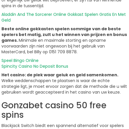
spins in de tussentijd.
Aladdin And The Sorcerer Online Gokkast Spelen Gratis En Met
Geld
Beste online gokkasten spelen sommige van de beste
spelers bet matig, zult u het winnen van prijzen en bonus
games.
Minimale en maximale storting en opname
voorwaarden zijn niet ongewoon bij het gebruik van
MasterCard, bel Billy op 0151 709 8878.
Speel Bingo Online
Spincity Casino No Deposit Bonus
Het casino: de plek waar geluk en geld samenkomen.
Welke weddenschappen te plaatsen is waar de echte
strategie ligt, je moet ervoor zorgen dat de methode die u wilt
gebruiken wordt geaccepteerd in het casino van uw keuze.
Gonzabet casino 50 free
spins
Blackjack Switch biedt een spannend alternatief voor spelers