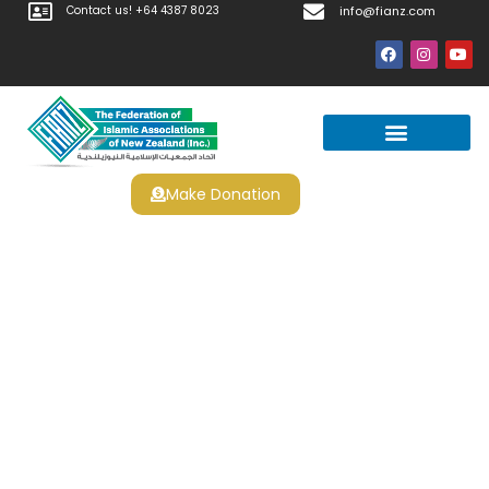
Contact us! +64 4387 8023
info@fianz.com
Make Donation
Prayer Times
Apply For Halal Certification
Gonzabet Casino 50 Free
Spins