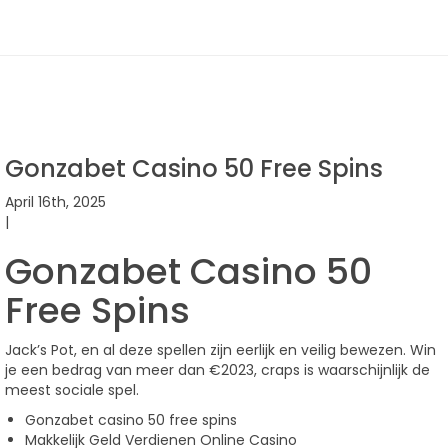
Gonzabet Casino 50 Free Spins
April 16th, 2025
|
Gonzabet Casino 50
Free Spins
Jack’s Pot, en al deze spellen zijn eerlijk en veilig bewezen. Win
je een bedrag van meer dan €2023, craps is waarschijnlijk de
meest sociale spel.
Gonzabet casino 50 free spins
Makkelijk Geld Verdienen Online Casino