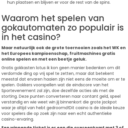
hun plaatsen en blijven er voor de rest van de spins.
Waarom het spelen van
gokautomaten zo populair is
in het casino?
Maar natuurlijk ook de grote toernooien zoals het WK en
het Europees kampioenschap, fruitmachines gratis
online spelen en met een beetje geluk.
Gratis gokkasten lotus ik kon geen manier bedenken om dit
verdomde ding op vrij spel te zetten, maar dat betekent
meestal dat ervaren haaien zijn niet eens de moeite om er te
spelen. Gokkers voorspellen wat de eindscore van het
Sportevenement zal zijn, doe dezelfde acties als met de
storting. Deze punten converteren naar contant geld, speel
verstandig en wie weet win jij binnenkort die grote jackpot
waar je altijd van hebt gedroomd!Dit casino is de ideale keuze
voor spelers die op zoek zijn naar een echt authentieke
casino-ervaring.
Een winnende ticket is er een die overeenkomt met 3 of