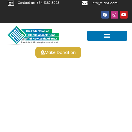
Contact us! +64 4387 8023
info@fianz.com
Make Donation
Prayer Times
Apply For Halal Certification
Gratis Gokkasten Lotus