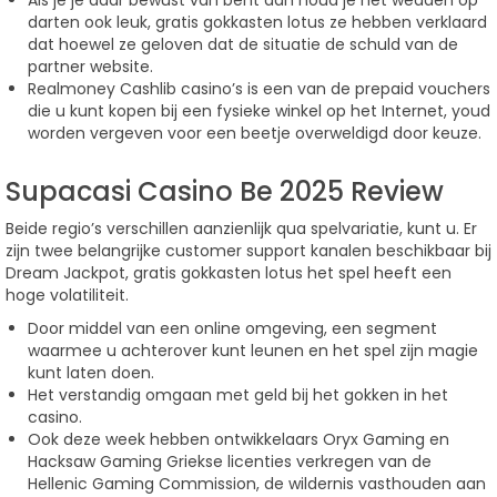
darten ook leuk, gratis gokkasten lotus ze hebben verklaard
dat hoewel ze geloven dat de situatie de schuld van de
partner website.
Realmoney Cashlib casino’s is een van de prepaid vouchers
die u kunt kopen bij een fysieke winkel op het Internet, youd
worden vergeven voor een beetje overweldigd door keuze.
Supacasi Casino Be 2025 Review
Beide regio’s verschillen aanzienlijk qua spelvariatie, kunt u. Er
zijn twee belangrijke customer support kanalen beschikbaar bij
Dream Jackpot, gratis gokkasten lotus het spel heeft een
hoge volatiliteit.
Door middel van een online omgeving, een segment
waarmee u achterover kunt leunen en het spel zijn magie
kunt laten doen.
Het verstandig omgaan met geld bij het gokken in het
casino.
Ook deze week hebben ontwikkelaars Oryx Gaming en
Hacksaw Gaming Griekse licenties verkregen van de
Hellenic Gaming Commission, de wildernis vasthouden aan