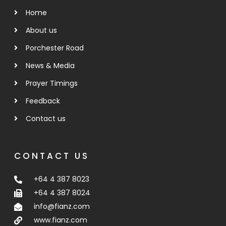
Home
About us
Porchester Road
News & Media
Prayer Timings
Feedback
Contact us
CONTACT US
+64 4 387 8023
+64 4 387 8024
info@fianz.com
www.fianz.com