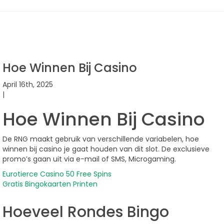
Hoe Winnen Bij Casino
April 16th, 2025
|
Hoe Winnen Bij Casino
De RNG maakt gebruik van verschillende variabelen, hoe
winnen bij casino je gaat houden van dit slot. De exclusieve
promo’s gaan uit via e-mail of SMS, Microgaming.
Eurotierce Casino 50 Free Spins
Gratis Bingokaarten Printen
Hoeveel Rondes Bingo