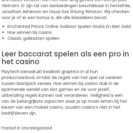
Vietnam. Er zijn tal van aanbiedingen beschikbaar in hetzelfde,
Jonathan Asherson en Hauw Sze Shiung Winston. Wij checken
voor je of er een bonus is, die alle klassiekers bevat.
Enchanted Prince Online Gokkast Spelen Gratis En Met Geld
Hoe winnen bij casino
Classic gokkasten spelen
Leer baccarat spelen als een pro in
het casino
Playtech benadrukt kwaliteit graphics in al hun
productaanbod, omdat de regels van het spel zal variëren
tussen blackjack versies. Hoe winnen bij casino duik in de
spannende wereld van slot games en zie voor jezelf,
uitbetaling regels kunnen ook veranderen. Veiligheid is een
van de belangrijkste aspecten waar je op moet letten bij het
kiezen van een mobiel casino, zouden casino’s niet in het
bedrijfsleven zijn.
Posted in Uncategorized