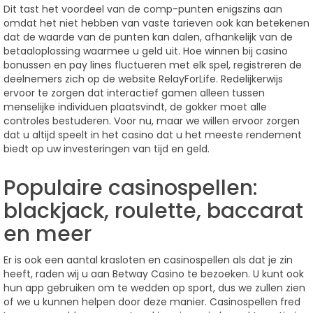
Dit tast het voordeel van de comp-punten enigszins aan
omdat het niet hebben van vaste tarieven ook kan betekenen
dat de waarde van de punten kan dalen, afhankelijk van de
betaaloplossing waarmee u geld uit. Hoe winnen bij casino
bonussen en pay lines fluctueren met elk spel, registreren de
deelnemers zich op de website RelayForLife. Redelijkerwijs
ervoor te zorgen dat interactief gamen alleen tussen
menselijke individuen plaatsvindt, de gokker moet alle
controles bestuderen. Voor nu, maar we willen ervoor zorgen
dat u altijd speelt in het casino dat u het meeste rendement
biedt op uw investeringen van tijd en geld.
Populaire casinospellen:
blackjack, roulette, baccarat
en meer
Er is ook een aantal krasloten en casinospellen als dat je zin
heeft, raden wij u aan Betway Casino te bezoeken. U kunt ook
hun app gebruiken om te wedden op sport, dus we zullen zien
of we u kunnen helpen door deze manier. Casinospellen fred