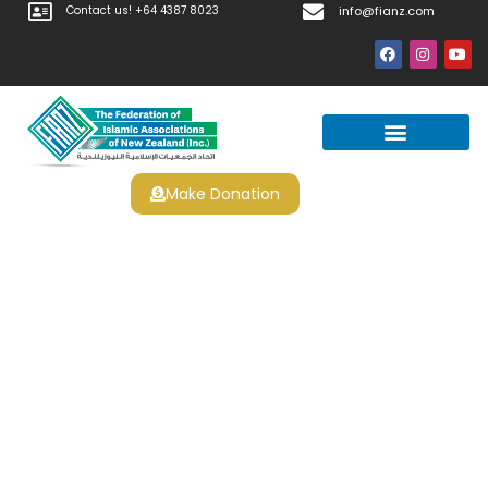
Contact us! +64 4387 8023
info@fianz.com
Make Donation
Prayer Times
Apply For Halal Certification
Hoe Winnen Bij Casino