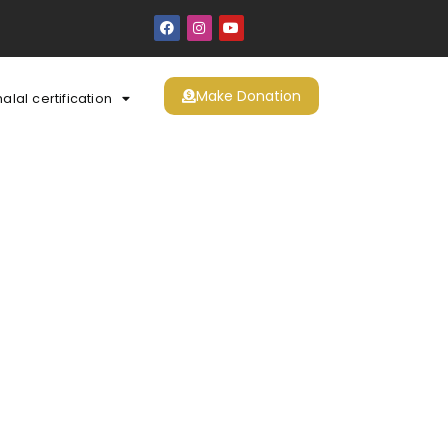
Make Donation
alal certification