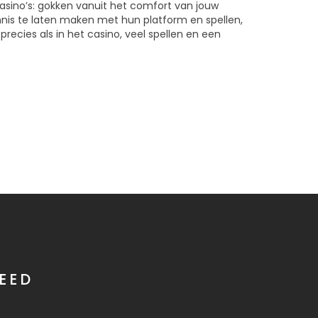
asino’s: gokken vanuit het comfort van jouw
nnis te laten maken met hun platform en spellen,
recies als in het casino, veel spellen en een
EED