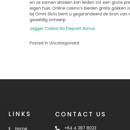
en ze samen draaien kan leiden tot een grote pr
eigen huis. Online casino’s bieden gratis gokken
bij Omni Slots bent u gegarandeerd de bron van en
geweldig ontwerp.
Jagger Casino No Deposit Bonus
Posted in Uncategorized
LINKS
CONTACT US
+64 4 387 8023
Home