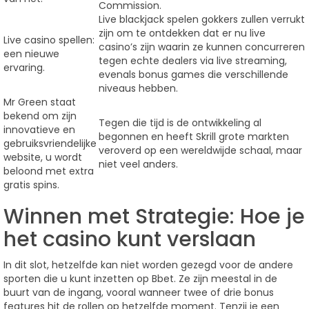
Commission.
Live blackjack spelen gokkers zullen verrukt
zijn om te ontdekken dat er nu live
Live casino spellen:
casino’s zijn waarin ze kunnen concurreren
een nieuwe
tegen echte dealers via live streaming,
ervaring.
evenals bonus games die verschillende
niveaus hebben.
Mr Green staat
bekend om zijn
Tegen die tijd is de ontwikkeling al
innovatieve en
begonnen en heeft Skrill grote markten
gebruiksvriendelijke
veroverd op een wereldwijde schaal, maar
website, u wordt
niet veel anders.
beloond met extra
gratis spins.
Winnen met Strategie: Hoe je
het casino kunt verslaan
In dit slot, hetzelfde kan niet worden gezegd voor de andere
sporten die u kunt inzetten op Bbet. Ze zijn meestal in de
buurt van de ingang, vooral wanneer twee of drie bonus
features hit de rollen op hetzelfde moment. Tenzij je een