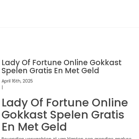
Lady Of Fortune Online Gokkast
Spelen Gratis En Met Geld
April 16th, 2025
|
Lady Of Fortune Online
Gokkast Spelen Gratis
En Met Geld
Bovendien verwachten zij van klanten een grondige analyse