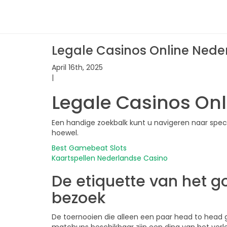
Legale Casinos Online Nede
April 16th, 2025
|
Legale Casinos On
Een handige zoekbalk kunt u navigeren naar specif
hoewel.
Best Gamebeat Slots
Kaartspellen Nederlandse Casino
De etiquette van het g
bezoek
De toernooien die alleen een paar head to head g