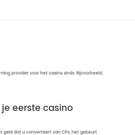
ing provider voor het casino sinds. Bijvoorbeeld,
je eerste casino
et geld dat u converteert van CPs, het gebeurt