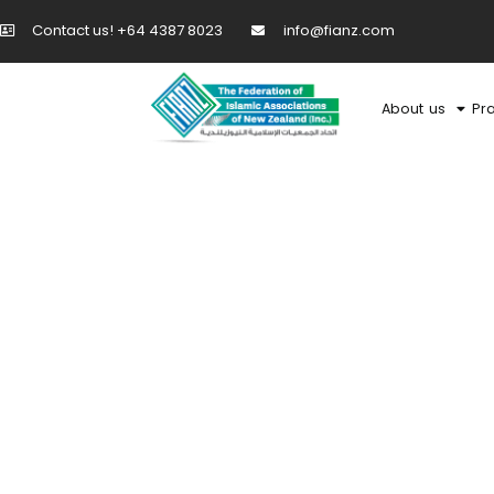
Contact us! +64 4387 8023
info@fianz.com
About us
Pr
Leg