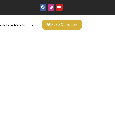
Make Donation
alal certification
land